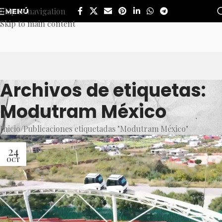
Skip to navigation
MENÚ
Skip to main content
Archivos de etiquetas:
Modutram México
Inicio
Publicaciones etiquetadas "Modutram México"
24
OCT