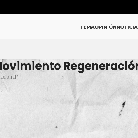
TEMA
OPINIÓN
NOTICIA
 Movimiento Regeneració
acional"