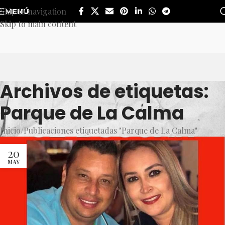
Skip to navigation
MENÚ
Skip to main content
Archivos de etiquetas:
Parque de La Calma
Inicio
Publicaciones etiquetadas "Parque de La Calma"
20
MAY