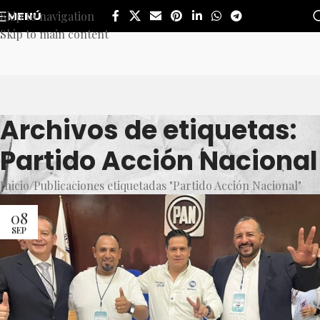
Skip to navigation
MENÚ
Skip to main content
Archivos de etiquetas:
Partido Acción Nacional
Inicio
Publicaciones etiquetadas "Partido Acción Nacional"
08
SEP