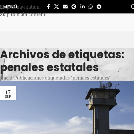
Skip to navigation
MENÚ
Skip to main content
Archivos de etiquetas:
penales estatales
Inicio
Publicaciones etiquetadas "penales estatales"
17
SEP