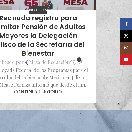
NOTICIAS
Reanuda registro para
Faceb
amitar Pensión de Adultos
Mayores la Delegación
X
lisco de la Secretaría del
Insta
Bienestar
Youtu
0
blicado por
Mesa de Redacción
legada Federal de los Programas para el
rrollo del Gobierno de México en Jalisco,
 Meave Ferniza informó que desde el lun...
CONTINUAR LEYENDO