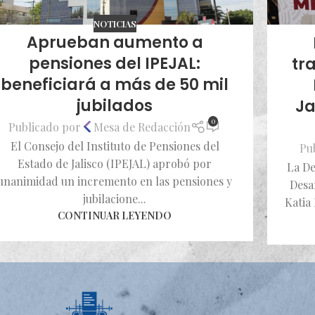
NOTICIAS
Aprueban aumento a
pensiones del IPEJAL:
tr
beneficiará a más de 50 mil
jubilados
Ja
0
Publicado por
Mesa de Redacción
El Consejo del Instituto de Pensiones del
Pu
Estado de Jalisco (IPEJAL) aprobó por
La De
unanimidad un incremento en las pensiones y
Desa
jubilacione...
Katia
CONTINUAR LEYENDO