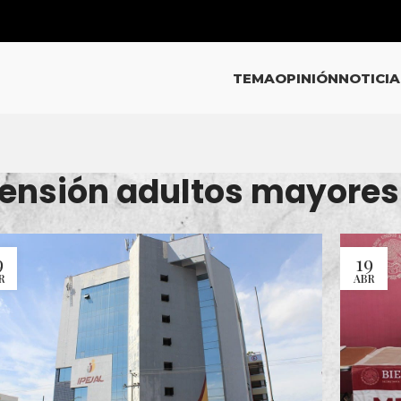
TEMA
OPINIÓN
NOTICIA
Pensión adultos mayores
9
19
R
ABR