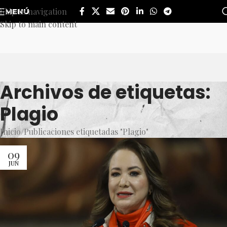
Skip to navigation
MENÚ
Skip to main content
Archivos de etiquetas:
Plagio
Inicio
Publicaciones etiquetadas "Plagio"
09
JUN