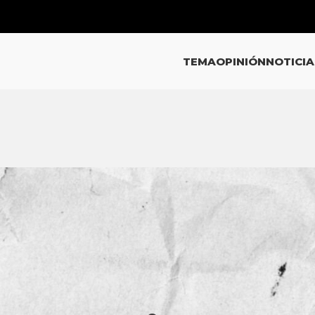
TEMA
OPINIÓN
NOTICIA
EMA
isis del caso de la ministra
 a fallo que la exculpa