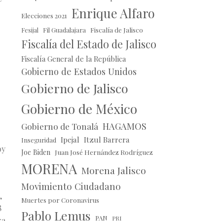
Enrique Alfaro
Elecciones 2021
Fil Guadalajara
Fiscalía de Jalisco
Fesijal
Fiscalía del Estado de Jalisco
Fiscalía General de la República
Gobierno de Estados Unidos
Gobierno de Jalisco
Gobierno de México
HAGAMOS
Gobierno de Tonalá
Ipejal
Itzul Barrera
Inseguridad
oy
Joe Biden
Juan José Hernández Rodríguez
MORENA
Morena Jalisco
Movimiento Ciudadano
,
Muertes por Coronavirus
8
Pablo Lemus
PAN
PRI
ra