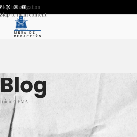
Skip to navigation
Skip to main content
Blog
Inicio
TEMA
T
La UNAM continuará su anál
acusada de plagio pese