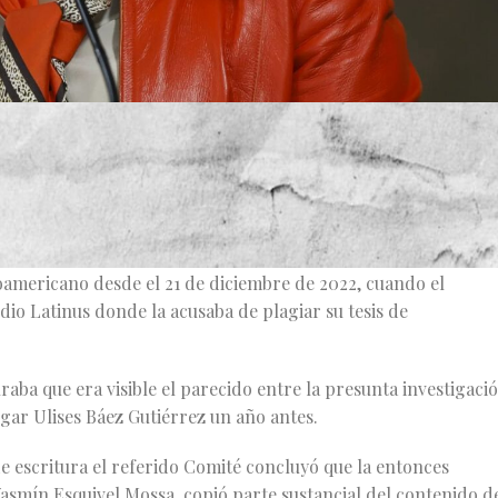
la ministra Yasmín Esquivel en su tesis de licenciatura, la
e continuará con su análisis del caso, independientemente d
única del trabajo de investigación.
la Suprema Corte de Justicia de la Nación (SCJN), ha sido foco 
tinoamericano desde el 21 de diciembre de 2022, cuando el
io Latinus donde la acusaba de plagiar su tesis de
a que era visible el parecido entre la presunta investigaci
gar Ulises Báez Gutiérrez un año antes.
de escritura el referido Comité concluyó que la entonces
asmín Esquivel Mossa, copió parte sustancial del contenido d