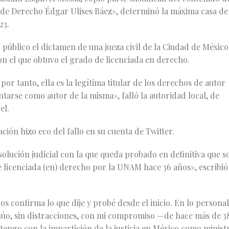
d de Derecho Édgar Ulises Báez», determinó la máxima casa de
23.
o público el dictamen de una jueza civil de la Ciudad de México
on el que obtuvo el grado de licenciada en derecho.
por tanto, ella es la legítima titular de los derechos de autor
ntarse como autor de la misma», falló la autoridad local, de
el.
ción hizo eco del fallo en su cuenta de Twitter.
esolución judicial con la que queda probado en definitiva que s
de licenciada (en) derecho por la UNAM hace 36 años», escribió
s confirma lo que dije y probé desde el inicio. En lo personal
núo, sin distracciones, con mi compromiso —de hace más de 3
 tengo con la impartición de la justicia en México como minist