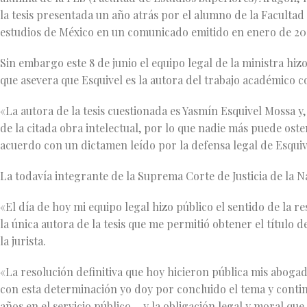
la tesis presentada un año atrás por el alumno de la Faculta
estudios de México en un comunicado emitido en enero de 20
Sin embargo este 8 de junio el equipo legal de la ministra hiz
que asevera que Esquivel es la autora del trabajo académico c
«La autora de la tesis cuestionada es Yasmín Esquivel Mossa y, 
de la citada obra intelectual, por lo que nadie más puede oste
acuerdo con un dictamen leído por la defensa legal de Esquiv
La todavía integrante de la Suprema Corte de Justicia de la Na
«El día de hoy mi equipo legal hizo público el sentido de la r
la única autora de la tesis que me permitió obtener el título 
la jurista.
«La resolución definitiva que hoy hicieron pública mis abogado
con esta determinación yo doy por concluido el tema y conti
años en el servicio público— y la obligación legal y moral que