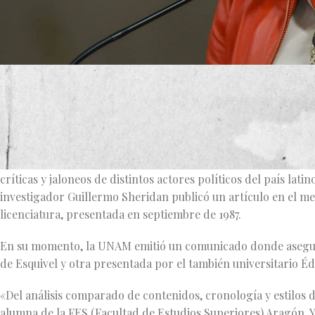
Como responsable académica de una acusación de plagio contra 
Universidad Nacional Autónoma de México (UNAM) advirtió qu
que una autoridad de la Ciudad de México la consideró autora 
La ministra Esquivel, quien fue aspirante a la presidencia de 
críticas y jaloneos de distintos actores políticos del país la
investigador Guillermo Sheridan publicó un artículo en el med
licenciatura, presentada en septiembre de 1987.
En su momento, la UNAM emitió un comunicado donde asegurab
de Esquivel y otra presentada por el también universitario Éd
«Del análisis comparado de contenidos, cronología y estilos 
alumna de la FES (Facultad de Estudios Superiores) Aragón, Y