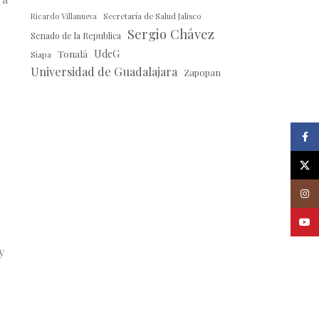
Ricardo Villanueva
Secretaría de Salud Jalisco
Sergio Chávez
Senado de la Republica
Tonalá
UdeG
Siapa
Universidad de Guadalajara
Zapopan
r
Faceb
X
Insta
Youtu
y