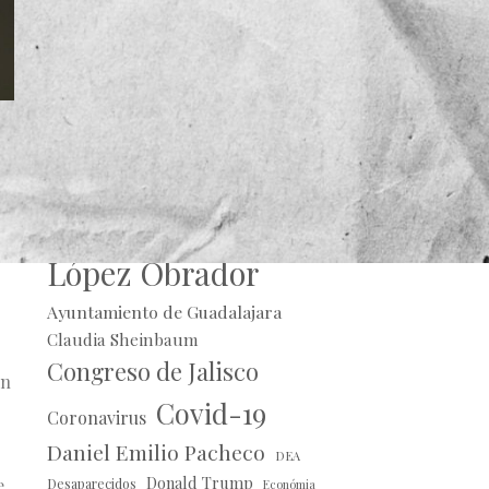
e
Alberto Uribe
Andrés Manuel
de
López Obrador
Ayuntamiento de Guadalajara
Claudia Sheinbaum
Congreso de Jalisco
ón
Covid-19
Coronavirus
Daniel Emilio Pacheco
DEA
Donald Trump
e
Desaparecidos
Económia