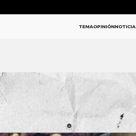
TEMA
OPINIÓN
NOTICIA
INIÓN
DENCIALISMO CORRUPTO
0
cción
Activado 2 octubre, 2020