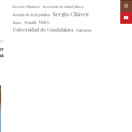
Insta
Ricardo Villanueva
Secretaría de Salud Jalisco
Sergio Chávez
Senado de la Republica
Youtu
Tonalá
UdeG
Siapa
Universidad de Guadalajara
Zapopan
jo
or
us
22
JUL