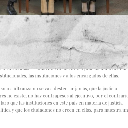
onsulta que el ejecutivo federal pretende hacer para juzgar a
 determinación polémica, que ha dividido a la opinión publica 
pertinentes con apego al marco constitucional y legal para
líticas tomadas en los años pasados por los actores políticos
obables víctimas?” como una forma de aceptar tácitamente que
tucionales, las instituciones y a los encargados de ellas.
mo a ultranza no se va a desterrar jamás, que la justicia
res no existe, no hay contrapesos al ejecutivo, por el contrario
laro que las instituciones en este país en materia de justicia
ítica y que los ciudadanos no creen en ellas, para muestra un