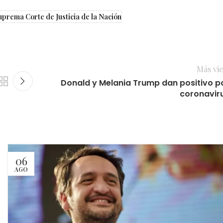
uprema Corte de Justicia de la Nación
Más vie
Donald y Melania Trump dan positivo p
coronavir
06
AGO