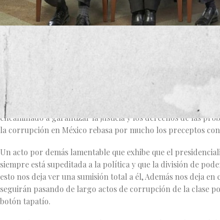
La Suprema Corte de Justicia de la Nación declaró válida la c
los ex presidentes de México, de Salinas a Peña Nieto, en una
que cambia el sentido de la pregunta original a:
“¿Estás de acuerdo o no en que se lleven a cabo las acciones 
emprender un proceso de esclarecimiento de las decisiones po
encaminado a garantizar la justicia y los derechos de las pr
la corrupción en México rebasa por mucho los preceptos consti
Un acto por demás lamentable que exhibe que el presidencialis
siempre está supeditada a la política y que la división de pode
esto nos deja ver una sumisión total a él, Además nos deja en c
seguirán pasando de largo actos de corrupción de la clase pol
botón tapatío.