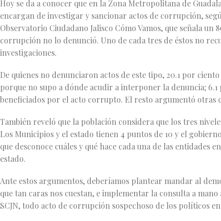
Hoy se da a conocer que en la Zona Metropolitana de Guadalaj
encargan de investigar y sancionar actos de corrupción, segú
Observatorio Ciudadano Jalisco Cómo Vamos, que señala un 89.
corrupción no lo denunció. Uno de cada tres de éstos no recu
investigaciones.
De quienes no denunciaron actos de este tipo, 20.1 por ciento 
porque no supo a dónde acudir a interponer la denuncia; 6.1 
beneficiados por el acto corrupto. El resto argumentó otras 
También reveló que la población considera que los tres nivel
Los Municipios y el estado tienen 4 puntos de 10 y el gobierno
que desconoce cuáles y qué hace cada una de las entidades en
estado.
Ante estos argumentos, deberíamos plantear mandar al demon
que tan caras nos cuestan, e implementar la consulta a mano 
SCJN, todo acto de corrupción sospechoso de los políticos en