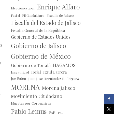
Enrique Alfaro
Elecciones 2021
Fil Guadalajara
Fiscalía de Jalisco
Fesijal
Fiscalía del Estado de Jalisco
Fiscalía General de la República
Gobierno de Estados Unidos
Gobierno de Jalisco
os
Gobierno de México
n.
HAGAMOS
Gobierno de Tonalá
Ipejal
Itzul Barrera
Inseguridad
Joe Biden
Juan José Hernández Rodríguez
MORENA
Morena Jalisco
,
Movimiento Ciudadano
Faceb
Muertes por Coronavirus
X
Pablo Lemus
PAN
PRI