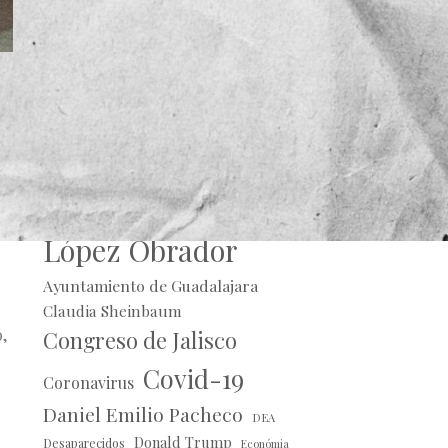
y
Alberto Uribe
Andrés Manuel
,
López Obrador
Ayuntamiento de Guadalajara
Claudia Sheinbaum
,
Congreso de Jalisco
Covid-19
Coronavirus
Daniel Emilio Pacheco
DEA
Donald Trump
Desaparecidos
Económia