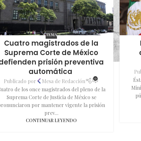
TEMA
Cuatro magistrados de la
Suprema Corte de México
defienden prisión preventiva
automática
Pu
0
Ést
Publicado por
Mesa de Redacción
Mini
uatro de los once magistrados del pleno de la
pú
Suprema Corte de Justicia de México se
pronunciaron por mantener vigente la prisión
prev...
CONTINUAR LEYENDO