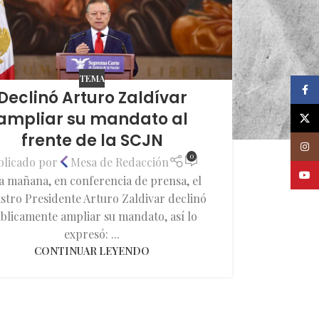
TEMA
Faceb
Declinó Arturo Zaldívar
ampliar su mandato al
X
frente de la SCJN
Insta
0
blicado por
Mesa de Redacción
Youtu
a mañana, en conferencia de prensa, el
stro Presidente Arturo Zaldivar declinó
blicamente ampliar su mandato, así lo
expresó: ...
CONTINUAR LEYENDO