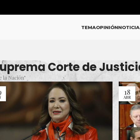
TEMA
OPINIÓN
NOTICIA
Suprema Corte de Justici
e la Nación"
9
18
N
ABR