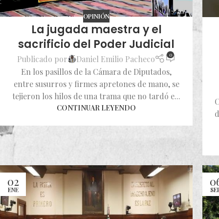
OPINIÓN
La jugada maestra y el
sacrificio del Poder Judicial
0
Publicado por
Daniel Emilio Pacheco
En los pasillos de la Cámara de Diputados,
entre susurros y firmes apretones de mano, se
tejieron los hilos de una trama que no tardó e...
C
CONTINUAR LEYENDO
d
02
0
ENE
SE