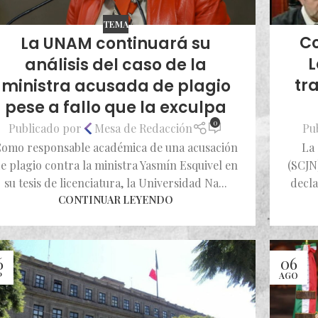
TEMA
Co
La UNAM continuará su
L
análisis del caso de la
tr
ministra acusada de plagio
pese a fallo que la exculpa
0
Pu
Publicado por
Mesa de Redacción
La 
omo responsable académica de una acusación
(SCJN
e plagio contra la ministra Yasmín Esquivel en
decla
su tesis de licenciatura, la Universidad Na...
CONTINUAR LEYENDO
6
06
P
AGO