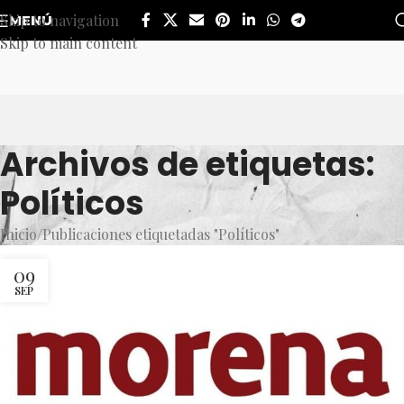
Skip to navigation
MENÚ
Skip to main content
Archivos de etiquetas:
Políticos
Inicio
Publicaciones etiquetadas "Políticos"
09
SEP