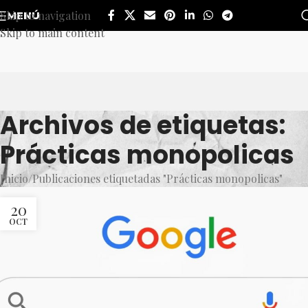
Skip to navigation
MENÚ
Skip to main content
Archivos de etiquetas:
Prácticas monopolicas
Inicio
Publicaciones etiquetadas "Prácticas monopolicas"
20
OCT