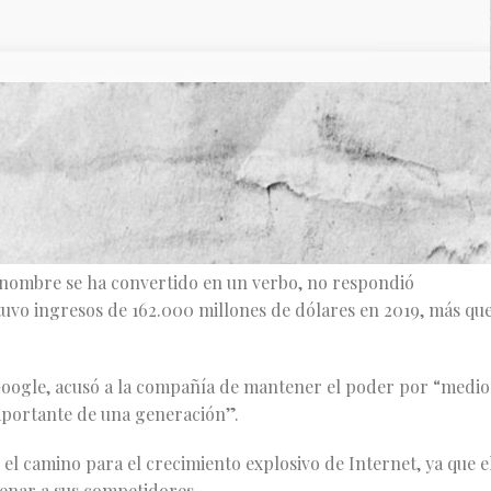
 presentaron una demanda antimonopolio contra Google de
a defenderse de sus rivales.
n, comparable a la presentada contra Microsoft Corp en 199
ema de telecomunicaciones Bell.
nombre se ha convertido en un verbo, no respondió
uvo ingresos de 162.000 millones de dólares en 2019, más qu
Google, acusó a la compañía de mantener el poder por “medio
mportante de una generación”.
 el camino para el crecimiento explosivo de Internet, ya que e
renar a sus competidores.