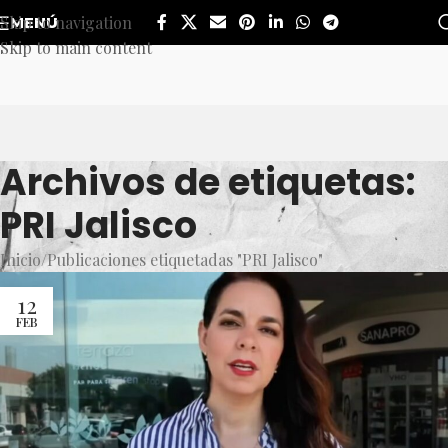
Skip to navigation
MENÚ
Skip to main content
Archivos de etiquetas:
PRI Jalisco
Inicio
Publicaciones etiquetadas "PRI Jalisco"
12
FEB