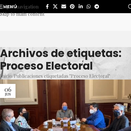
Skip to navigation
MENÚ
Skip to main content
Archivos de etiquetas:
Proceso Electoral
Inicio
Publicaciones etiquetadas "Proceso Electoral"
06
JUN