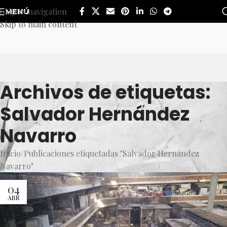
Skip to navigation
MENÚ
Skip to main content
Archivos de etiquetas:
Salvador Hernández
Navarro
Inicio
Publicaciones etiquetadas "Salvador Hernández
Navarro"
04
ABR