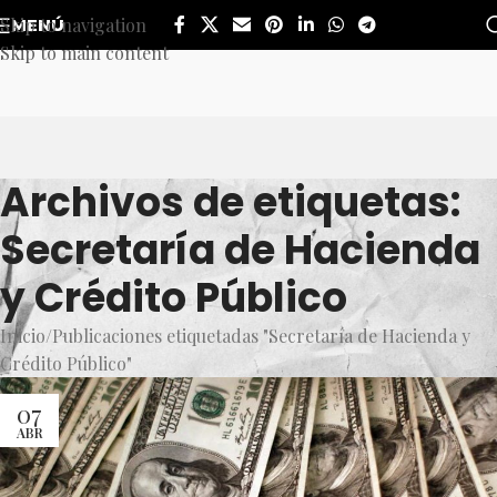
Skip to navigation
MENÚ
Skip to main content
Archivos de etiquetas:
Secretaría de Hacienda
y Crédito Público
Inicio
Publicaciones etiquetadas "Secretaría de Hacienda y
Crédito Público"
07
ABR