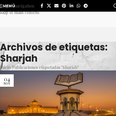
Skip to navigation
MENÚ
Skip to main content
Archivos de etiquetas:
Sharjah
Inicio
Publicaciones etiquetadas "Sharjah"
04
NOV