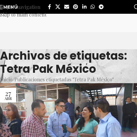
Skip to navigation
MENÚ
Skip to main content
Archivos de etiquetas:
Tetra Pak México
Inicio
Publicaciones etiquetadas "Tetra Pak México"
27
ABR