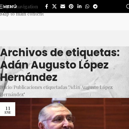
Skip to navigation
MENÚ
Skip to main content
Archivos de etiquetas:
Adán Augusto López
Hernández
Inicio
Publicaciones etiquetadas "Adán Augusto López
Hernández"
11
ENE