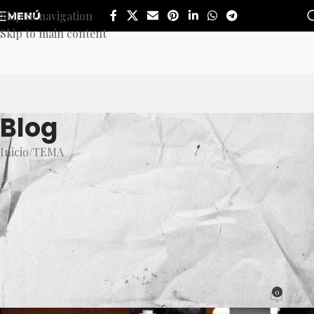
Skip to navigation
MENÚ
Skip to main content
Blog
Inicio
TEMA
TEMA
Adán Augusto López defiende
la entrega de listas de jueces y
desestima el papel de Norma
Piña en la reforma judicial
0
Mesa de Redacción
Activado 11 octubre, 2024