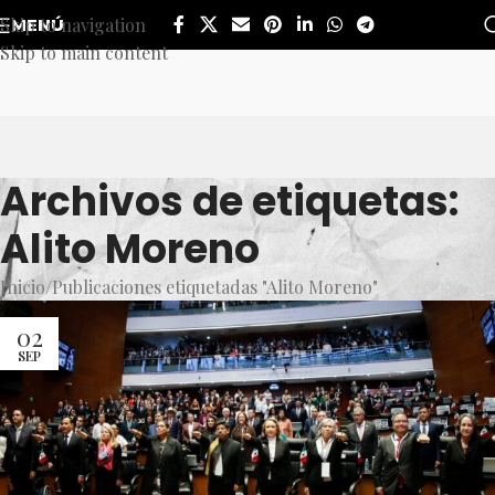
Skip to navigation
MENÚ
Skip to main content
Archivos de etiquetas:
Alito Moreno
Inicio
Publicaciones etiquetadas "Alito Moreno"
02
SEP