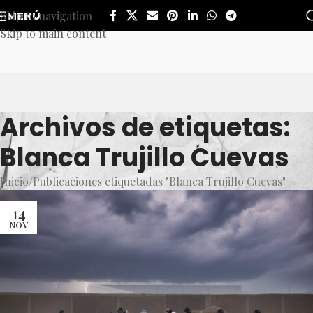
Skip to navigation
MENÚ
Skip to main content
Archivos de etiquetas:
Blanca Trujillo Cuevas
Inicio
Publicaciones etiquetadas "Blanca Trujillo Cuevas"
14
NOV