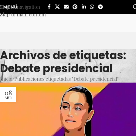
Skip to navigation
MENÚ
Skip to main content
Archivos de etiquetas:
Debate presidencial
Inicio
Publicaciones etiquetadas "Debate presidencial"
08
ABR