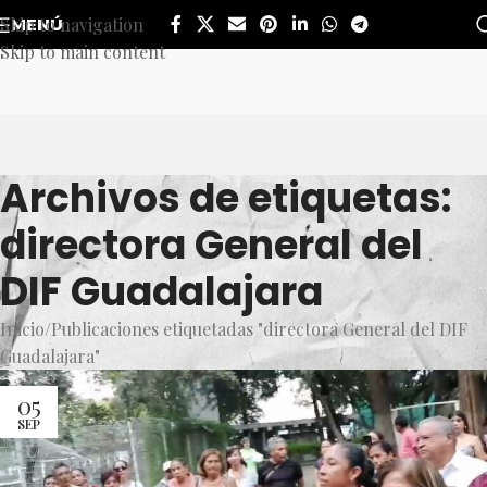
Skip to navigation
MENÚ
Skip to main content
Archivos de etiquetas:
directora General del
DIF Guadalajara
Inicio
Publicaciones etiquetadas "directora General del DIF
Guadalajara"
05
SEP