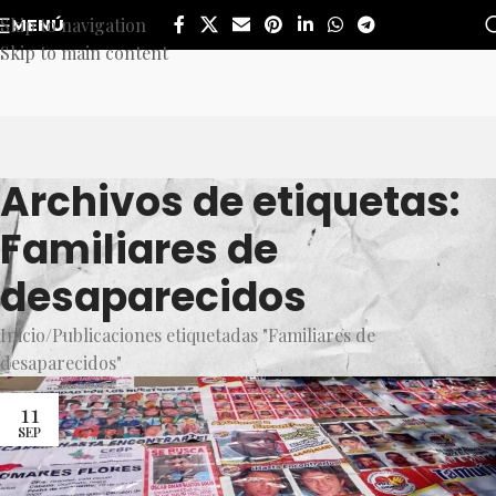
Skip to navigation
MENÚ
Skip to main content
Archivos de etiquetas:
Familiares de
desaparecidos
Inicio
Publicaciones etiquetadas "Familiares de
desaparecidos"
11
SEP