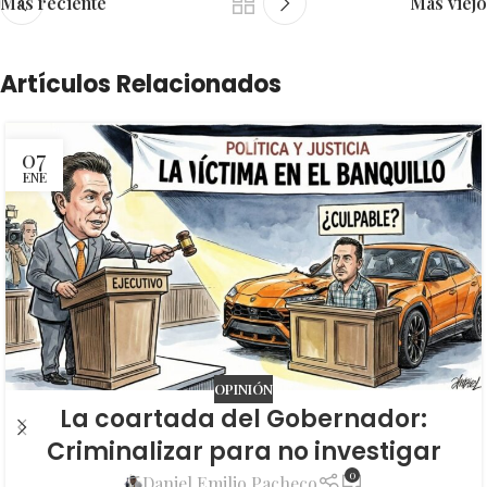
Más reciente
Más viejo
Artículos Relacionados
07
ENE
OPINIÓN
La coartada del Gobernador:
Criminalizar para no investigar
0
Daniel Emilio Pacheco