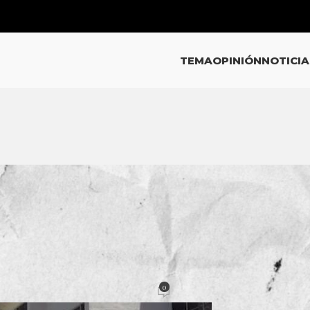
TEMA
OPINIÓN
NOTICIA
INIÓN
l rezago en impunidad
0
Pacheco
Activado 3 octubre, 2025