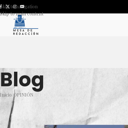
Skip to navigation
Skip to main content
Blog
Inicio
OPINIÓN
OP
Jalisco, capital de
Publicado por
Daniel Emilio 