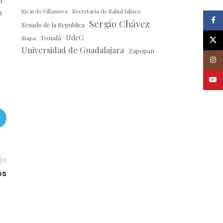
a
Ricardo Villanueva
Secretaría de Salud Jalisco
Faceb
Sergio Chávez
Senado de la Republica
Tonalá
UdeG
Siapa
X
Universidad de Guadalajara
Zapopan
Insta
Youtu
jo
os