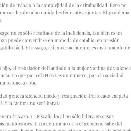
ción de trabajo o la complejidad de la criminalidad. Pero no
upera a las de ocho entidades federativas juntas. El problema
n.
zago no es sólo resultado de la ineficiencia, también es un
anza puede convertirse en moneda de cambio, en presión
atillo fácil. El rezago, así, no es accidente: es instrumento de
hijo, el trabajador defraudado o la mujer víctima de violenci
tencia. Lo que para el INEGI es un número, para la sociedad
 una promesa rota.
nidad genera silencio, miedo y resignación. Pero cada carpeta
 Y la factura no será barata.
en un fracaso. La Fiscalía local no sólo lidera en casos
s instituciones. La pregunta no es si el gobierno sabe del
l de resolverlo. Porque lo que está en juego no es la eficienci