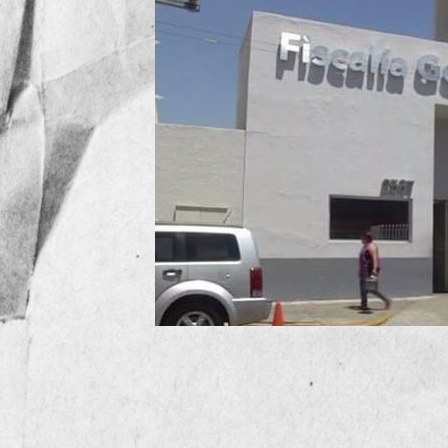
La Fiscalía más lenta del país acumula más de medio millón de
El Censo Nacional de Procuración de Justicia 2025 exhibe a J
mil 184 carpetas empolvadas, más del doble que el Estado de 