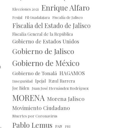
Enrique Alfaro
Elecciones 2021
Fil Guadalajara
Fiscalía de Jalisco
Fesijal
Fiscalía del Estado de Jalisco
Fiscalía General de la República
Gobierno de Estados Unidos
Gobierno de Jalisco
Gobierno de México
a
HAGAMOS
Gobierno de Tonalá
Ipejal
Itzul Barrera
Inseguridad
Joe Biden
Juan José Hernández Rodríguez
MORENA
Morena Jalisco
Movimiento Ciudadano
Muertes por Coronavirus
Pablo Lemus
PAN
PRI
a