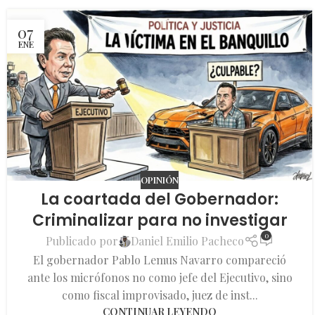
07
ENE
OPINIÓN
La coartada del Gobernador:
Criminalizar para no investigar
0
Publicado por
Daniel Emilio Pacheco
El gobernador Pablo Lemus Navarro compareció
ante los micrófonos no como jefe del Ejecutivo, sino
como fiscal improvisado, juez de inst...
CONTINUAR LEYENDO