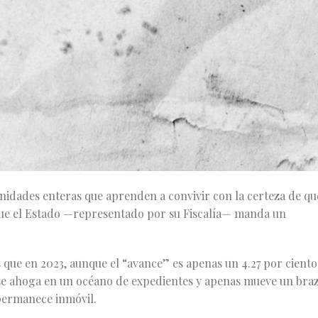
ras: la Fiscalía de Jalisco carga con más de medio millón de
e equivale al 21 por ciento de los casos sin resolver en todo
e Justicia 2025 del INEGI. A simple vista es un dato técnico,
ligencia institucional.
e concluir al cierre de 2024. Para ponerlo en perspectiva, el
9 mil. Es decir, Jalisco dobla a su más cercano competidor en
 año pasado, apenas en 56 por ciento hubo una persona imputad
ncia.
munidades enteras que aprenden a convivir con la certeza de qu
rque el Estado —representado por su Fiscalía— manda un
 que en 2023, aunque el “avance” es apenas un 4.27 por ciento
a se ahoga en un océano de expedientes y apenas mueve un bra
 permanece inmóvil.