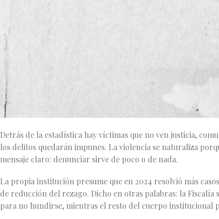
La noticia no es menor ni puede despacharse con un par de cif
carpetas de investigación rezagadas. Hablamos de un rezago qu
el país, según el más reciente Censo Nacional de Procuración d
pero en el fondo es una radiografía de poder, impunidad y neg
El número exacto es brutal: 504 mil 184 carpetas pendientes d
segundo lugar en rezago lo ocupa el Estado de México, con 22
ineficiencia. Y lo más alarmante: de las carpetas abiertas el
El resto se hundió en el pantano de la burocracia y la indifere
Detrás de la estadística hay víctimas que no ven justicia, co
los delitos quedarán impunes. La violencia se naturaliza po
mensaje claro: denunciar sirve de poco o de nada.
La propia institución presume que en 2024 resolvió más casos
de reducción del rezago. Dicho en otras palabras: la Fiscalí
para no hundirse, mientras el resto del cuerpo institucional