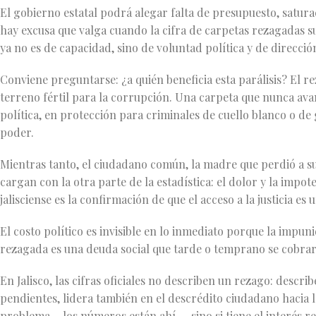
El gobierno estatal podrá alegar falta de presupuesto, satura
hay excusa que valga cuando la cifra de carpetas rezagadas s
ya no es de capacidad, sino de voluntad política y de direcció
Conviene preguntarse: ¿a quién beneficia esta parálisis? El re
terreno fértil para la corrupción. Una carpeta que nunca av
política, en protección para criminales de cuello blanco o de g
poder.
Mientras tanto, el ciudadano común, la madre que perdió a su 
cargan con la otra parte de la estadística: el dolor y la impo
jalisciense es la confirmación de que el acceso a la justicia es
El costo político es invisible en lo inmediato porque la impu
rezagada es una deuda social que tarde o temprano se cobrará.
En Jalisco, las cifras oficiales no describen un rezago: describ
pendientes, lidera también en el descrédito ciudadano hacia la
problema —los números están ahí—, sino si tiene el interés rea