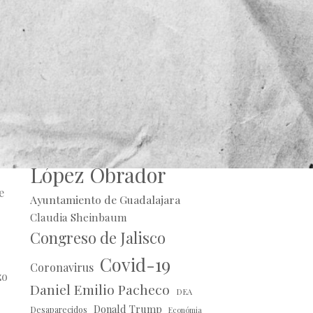
Alberto Uribe
Andrés Manuel
a.
López Obrador
e
Ayuntamiento de Guadalajara
Claudia Sheinbaum
Congreso de Jalisco
Covid-19
Coronavirus
zo
Daniel Emilio Pacheco
DEA
Donald Trump
Desaparecidos
Económia