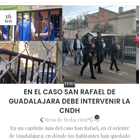
16
MAY
TEMA
EN EL CASO SAN RAFAEL DE
GUADALAJARA DEBE INTERVENIR LA
CNDH
0
Mesa de Redacción
En un capítulo más del caso San Rafael, en el oriente
de Guadalajara; en dónde los habitantes han quedado