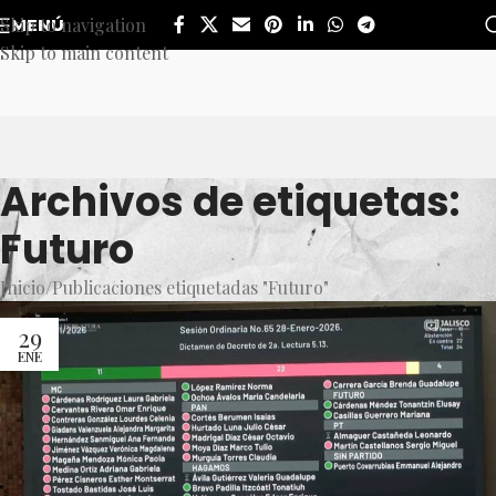
Skip to navigation
MENÚ
Skip to main content
Archivos de etiquetas:
Futuro
Inicio
Publicaciones etiquetadas "Futuro"
29
ENE