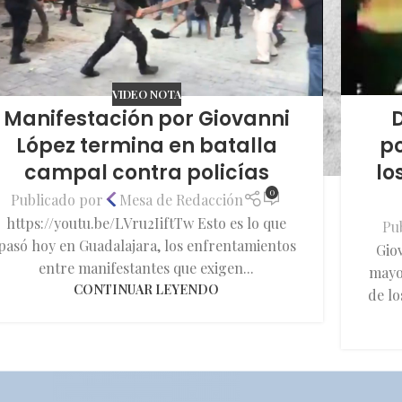
VIDEO NOTA
Manifestación por Giovanni
po
López termina en batalla
lo
campal contra policías
0
Publicado por
Mesa de Redacción
https://youtu.be/LVru2IiftTw Esto es lo que
Pu
pasó hoy en Guadalajara, los enfrentamientos
Gio
entre manifestantes que exigen...
mayo
CONTINUAR LEYENDO
de lo