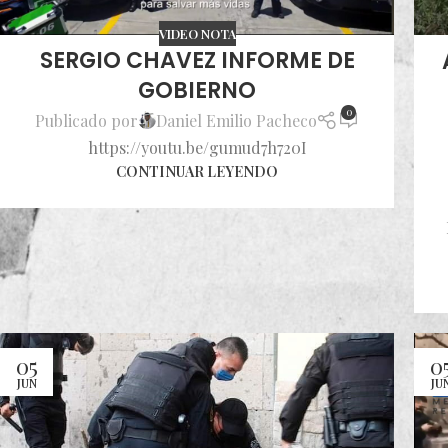
VIDEO NOTA
SERGIO CHAVEZ INFORME DE
GOBIERNO
0
Publicado por
Daniel Emilio Pacheco
https://youtu.be/gumud7h720I
CONTINUAR LEYENDO
05
0
JUN
JU