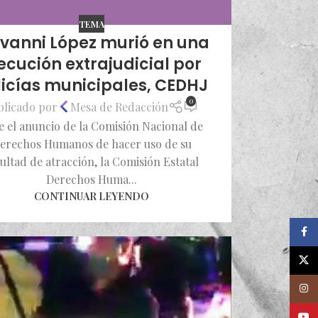
TEMA
vanni López murió en una
ecución extrajudicial por
licías municipales, CEDHJ
0
blicado por
Mesa de Redacción
e el anuncio de la Comisión Nacional de
erechos Humanos de hacer uso de su
ultad de atracción, la Comisión Estatal
Derechos Huma...
CONTINUAR LEYENDO
Faceb
X
Insta
Youtu