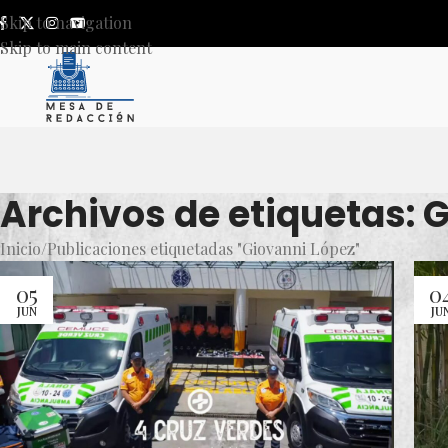
Skip to navigation
Skip to main content
Archivos de etiquetas: 
Inicio
Publicaciones etiquetadas "Giovanni López"
05
0
JUN
JU