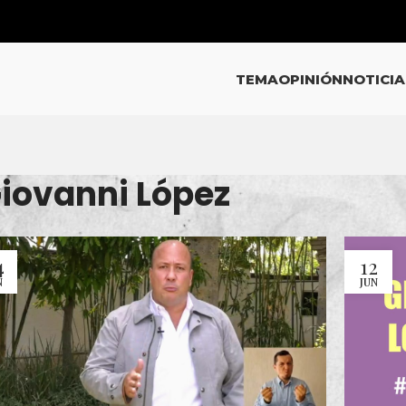
TEMA
OPINIÓN
NOTICIA
Giovanni López
4
12
N
JUN