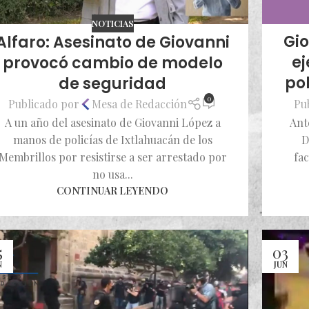
NOTICIAS
Gio
Alfaro: Asesinato de Giovanni
ej
provocó cambio de modelo
po
de seguridad
0
Pu
Publicado por
Mesa de Redacción
Ant
A un año del asesinato de Giovanni López a
D
manos de policías de Ixtlahuacán de los
fac
Membrillos por resistirse a ser arrestado por
no usa...
CONTINUAR LEYENDO
5
03
N
JUN