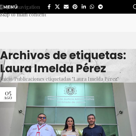
Skip to navigation
MENÚ
Skip to main content
Archivos de etiquetas:
Laura Imelda Pérez
Inicio
Publicaciones etiquetadas "Laura Imelda Pérez"
05
AGO