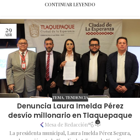
CONTINUAR LEYENDO
29
ABR
TEMA
,
TENDENCIA
Denuncia Laura Imelda Pérez
desvío millonario en Tlaquepaque
0
Mesa de Redacción
La presidenta municipal, Laura Imelda Pérez Segura,