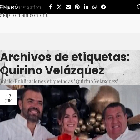
Skip to navigation
MENÚ
Skip to main content
Archivos de etiquetas:
Quirino Velázquez
Inicio
Publicaciones etiquetadas "Quirino Velázquez"
12
JUN