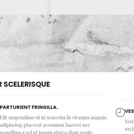
 SCELERISQUE
PARTURIENT FRINGILLA.
VES
Elit suspendisse ut in senectus in vivamus magnis
Vest
adipiscing placerat accumsan laoreet nec
orc
penatibus a vel ut ipsum platea diam proin