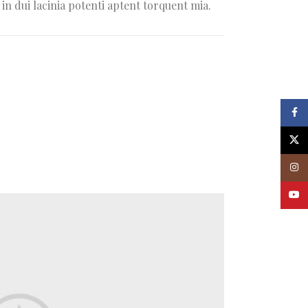
s in dui lacinia potenti aptent torquent mia.
Faceb
X
Insta
Youtu