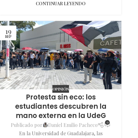
CONTINUAR LEYENDO
19
SEP
OPINIÓN
Protesta sin eco: los
estudiantes descubren la
mano externa en la UdeG
0
Publicado por
Daniel Emilio Pacheco
En la Universidad de Guadalajara, las