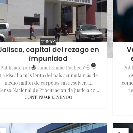
OPINIÓN
V
Jalisco, capital del rezago en
impunidad
0
Publ
Publicado por
Daniel Emilio Pacheco
Los
La Fiscalía más lenta del país acumula más de
como 
medio millón de carpetas sin resolver. El
re
enso Nacional de Procuración de Justicia 20...
CONTINUAR LEYENDO
0
24