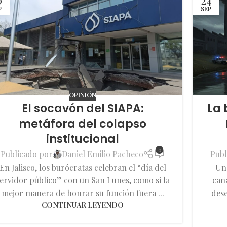
P
SEP
OPINIÓN
El socavón del SIAPA:
La 
metáfora del colapso
institucional
0
Publicado por
Daniel Emilio Pacheco
Publ
En Jalisco, los burócratas celebran el “día del
Una
ervidor público” con un San Lunes, como si la
can
mejor manera de honrar su función fuera ...
dese
CONTINUAR LEYENDO