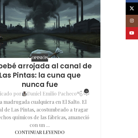
X
Insta
Youtu
OPINIÓN
bebé arrojada al canal de
Las Pintas: la cuna que
nunca fue
0
icado por
Daniel Emilio Pacheco
 madrugada cualquiera en El Salto. El
al de Las Pintas, acostumbrado a tragar
chos químicos de las fábricas, amaneció
con un ...
CONTINUAR LEYENDO