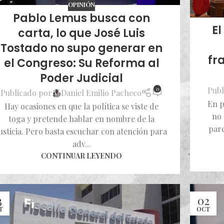
OPINIÓN
Pablo Lemus busca con
E
carta, lo que José Luis
Tostado no supo generar en
fr
el Congreso: Su Reforma al
Poder Judicial
Publ
0
Publicado por
Daniel Emilio Pacheco
En p
Hay ocasiones en que la política se viste de
no 
toga y pretende hablar en nombre de la
pare
usticia. Pero basta escuchar con atención para
adv...
CONTINUAR LEYENDO
3
02
T
OCT