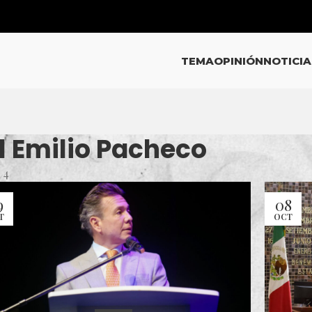
TEMA
OPINIÓN
NOTICIA
l Emilio Pacheco
 4
9
08
T
OCT