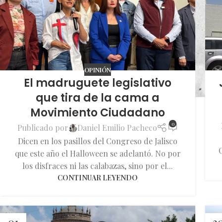
OPINIÓN
El madruguete legislativo
que tira de la cama a
Movimiento Ciudadano
0
Publicado por
Daniel Emilio Pacheco
Dicen en los pasillos del Congreso de Jalisco
C
que este año el Halloween se adelantó. No por
los disfraces ni las calabazas, sino por el...
CONTINUAR LEYENDO
01
3