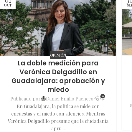
OCT
SE
OPINIÓN
La doble medición para
Verónica Delgadillo en
Guadalajara: aprobación y
miedo
0
Publicado por
Daniel Emilio Pacheco
s
En Guadalajara, la política se mide con
encuestas y el miedo con silencios. Mientras
Verónica Delgadillo presume que la ciudadanía
apru...