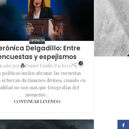
OPINIÓN
erónica Delgadillo: Entre
encuestas y espejismos
0
icado por
Daniel Emilio Pacheco
 políticos suelen abrazar las encuestas
si fueran dictámenes divinos, cuando en
alidad no son más que fotografías del
momento...
CONTINUAR LEYENDO
Faceb