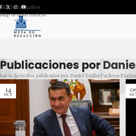
Skip to navigation
Skip to main content
Publicaciones por
Danie
Inicio
Artículos publicados por Daniel Emilio Pacheco
Página
14
0
OCT
OC