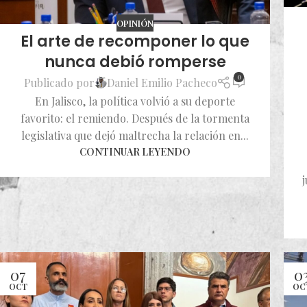
OPINIÓN
El arte de recomponer lo que
nunca debió romperse
0
Publicado por
Daniel Emilio Pacheco
En Jalisco, la política volvió a su deporte
favorito: el remiendo. Después de la tormenta
legislativa que dejó maltrecha la relación en...
CONTINUAR LEYENDO
j
07
0
OCT
OC