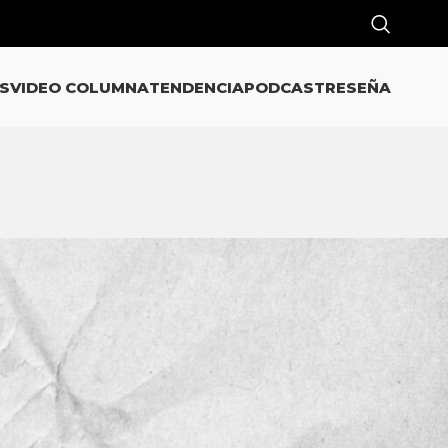
S
VIDEO COLUMNA
TENDENCIA
PODCAST
RESEÑA
l
CATEGORÍAS