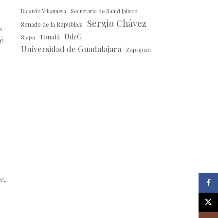
Ricardo Villanueva
Secretaría de Salud Jalisco
Sergio Chávez
Senado de la Republica
s
Tonalá
UdeG
Siapa
é
Universidad de Guadalajara
Zapopan
o
e,
Faceb
X