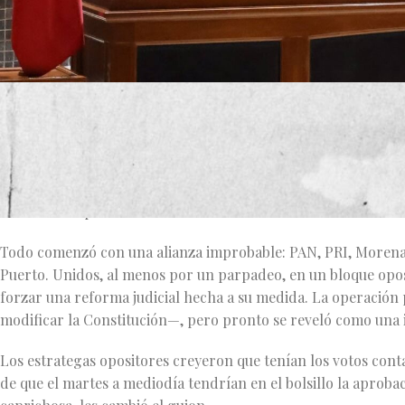
En política, como en el billar, las carambolas no siempre sa
aprobar la reforma judicial en Jalisco terminó siendo una lecc
En el tablero del Congreso local, los movimientos fueron tan s
de su letargo legislativo brotaron traiciones, fracturas intern
absoluto del poder.
Todo comenzó con una alianza improbable: PAN, PRI, Morena,
Puerto. Unidos, al menos por un parpadeo, en un bloque opos
forzar una reforma judicial hecha a su medida. La operación
modificar la Constitución—, pero pronto se reveló como una il
Los estrategas opositores creyeron que tenían los votos con
de que el martes a mediodía tendrían en el bolsillo la aprobac