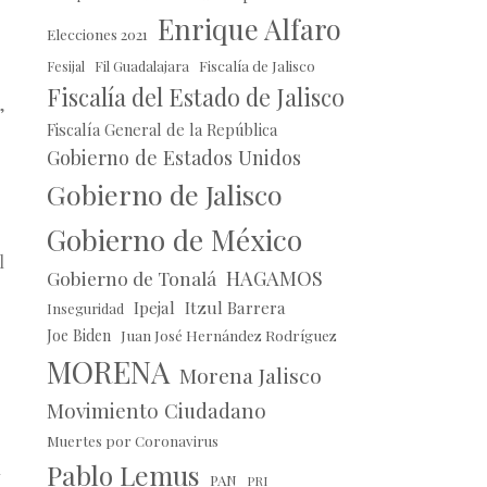
Enrique Alfaro
Elecciones 2021
Fil Guadalajara
Fiscalía de Jalisco
Fesijal
Fiscalía del Estado de Jalisco
,
Fiscalía General de la República
Gobierno de Estados Unidos
Gobierno de Jalisco
Gobierno de México
l
HAGAMOS
Gobierno de Tonalá
Ipejal
Itzul Barrera
Inseguridad
Joe Biden
Juan José Hernández Rodríguez
MORENA
Morena Jalisco
Movimiento Ciudadano
Muertes por Coronavirus
Pablo Lemus
n
PAN
PRI