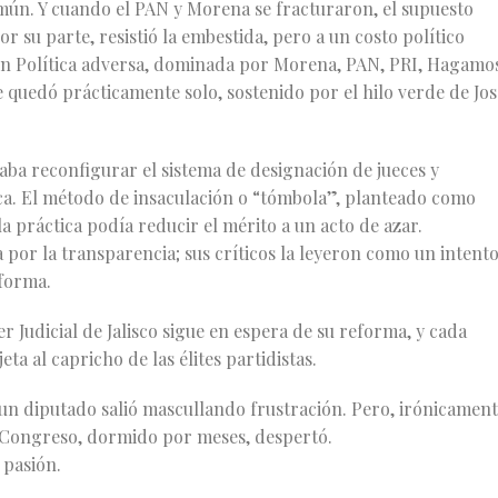
omún. Y cuando el PAN y Morena se fracturaron, el supuesto
 su parte, resistió la embestida, pero a un costo político
ón Política adversa, dominada por Morena, PAN, PRI, Hagamo
e quedó prácticamente solo, sostenido por el hilo verde de Jos
scaba reconfigurar el sistema de designación de jueces y
tica. El método de insaculación o “tómbola”, planteado como
a práctica podía reducir el mérito a un acto de azar.
or la transparencia; sus críticos la leyeron como un intent
 forma.
er Judicial de Jalisco sigue en espera de su reforma, y cada
eta al capricho de las élites partidistas.
 un diputado salió mascullando frustración. Pero, irónicament
l Congreso, dormido por meses, despertó.
 pasión.