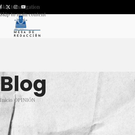
Skip to navigation
Skip to main content
Blog
Inicio
OPINIÓN
OP
El madruguete que no fue: traic
Congreso 