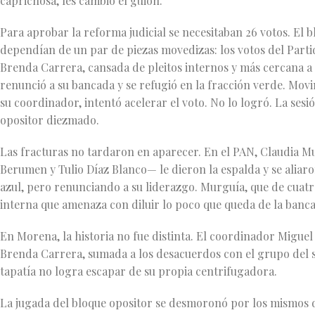
caprichosa, les cambió el guion.
Para aprobar la reforma judicial se necesitaban 26 votos. El b
dependían de un par de piezas movedizas: los votos del Parti
Brenda Carrera, cansada de pleitos internos y más cercana a 
renunció a su bancada y se refugió en la fracción verde. Mov
su coordinador, intentó acelerar el voto. No lo logró. La ses
opositor diezmado.
Las fracturas no tardaron en aparecer. En el PAN, Claudia M
Berumen y Tulio Díaz Blanco— le dieron la espalda y se alia
azul, pero renunciando a su liderazgo. Murguía, que de cuat
interna que amenaza con diluir lo poco que queda de la banca
En Morena, la historia no fue distinta. El coordinador Miguel 
Brenda Carrera, sumada a los desacuerdos con el grupo del s
tapatía no logra escapar de su propia centrifugadora.
La jugada del bloque opositor se desmoronó por los mismos d