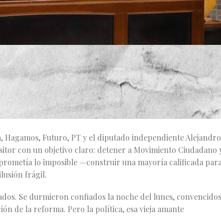
len como se planean. Lo que parecía una jugada maestra para
ión de aritmética parlamentaria, de esas que dejan cicatrices.
úbitos que el edificio de Hidalgo 222 se convirtió en un volcá
as y el reconocimiento tácito de que nadie tiene el control
 Hagamos, Futuro, PT y el diputado independiente Alejandro
itor con un objetivo claro: detener a Movimiento Ciudadano 
 prometía lo imposible —construir una mayoría calificada par
usión frágil.
tados. Se durmieron confiados la noche del lunes, convencido
ión de la reforma. Pero la política, esa vieja amante