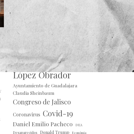
Alberto Uribe
n:
Andrés Manuel
López Obrador
Ayuntamiento de Guadalajara
y
Claudia Sheinbaum
a
Congreso de Jalisco
Covid-19
Coronavirus
s
Daniel Emilio Pacheco
DEA
Donald Trump
Desaparecidos
Económia