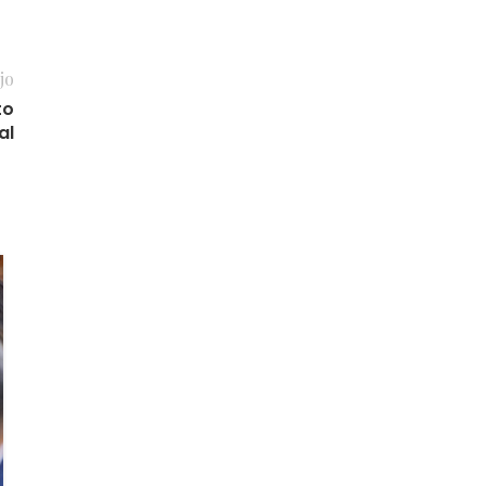
jo
to
al
04
MAR