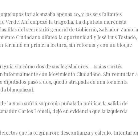
loque opositor alcanzaba apenas 20, y los seis faltantes
do Verde. Ahí empezó la tragedia. La diputada morenista
las filas del secretario general de Gobierno, Salvador Zamora
imiento Ciudadano olfateó la oportunidad y José Luis Tostado,
ión terminó en primera lectura, sin reforma y con un bloque
urguía vio cómo dos de sus legisladores —Isaías Cortés
ron informalmente con Movimiento Ciudadano. Sin renunciar a
ro diputados pasó a dos, quedó atrapada en una tormenta
da blanquiazul.
de la Rosa sufrió su propia puñalada política: la salida de
enador Carlos Lomelí, dejó en evidencia que la izquierda
efectos que la originaron: desconfianza y cálculo. Intentaro