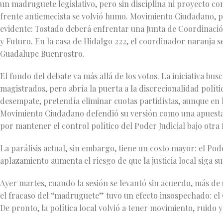
un madruguete legislativo, pero sin disciplina ni proyecto c
frente antiemecista se volvió humo. Movimiento Ciudadano, por
evidente: Tostado deberá enfrentar una Junta de Coordinaci
y Futuro. En la casa de Hidalgo 222, el coordinador naranja s
Guadalupe Buenrostro.
El fondo del debate va más allá de los votos. La iniciativa bu
magistrados, pero abría la puerta a la discrecionalidad polí
desempate, pretendía eliminar cuotas partidistas, aunque en l
Movimiento Ciudadano defendió su versión como una apuesta p
por mantener el control político del Poder Judicial bajo otra
La parálisis actual, sin embargo, tiene un costo mayor: el Pod
aplazamiento aumenta el riesgo de que la justicia local siga suj
Ayer martes, cuando la sesión se levantó sin acuerdo, más de
el fracaso del “madruguete” tuvo un efecto insospechado: e
De pronto, la política local volvió a tener movimiento, ruido y