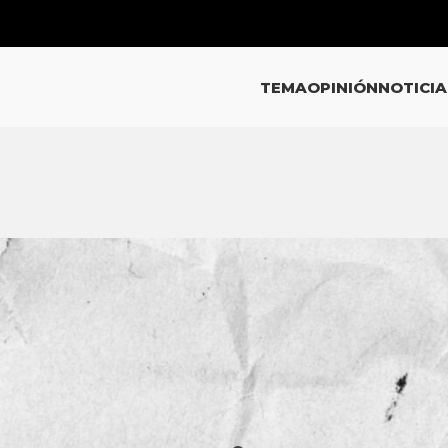
TEMA
OPINIÓN
NOTICIA
INIÓN
iones, cálculos y fracturas en e
de Jalisco