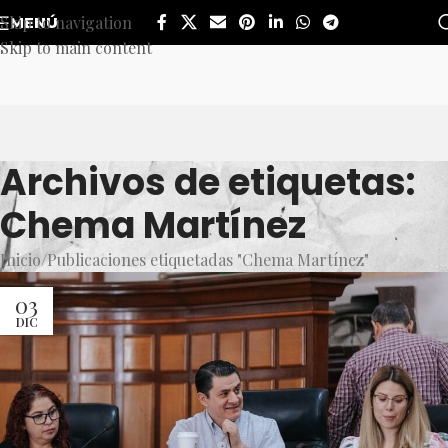
Skip to navigation
MENÚ
Skip to main content
Archivos de etiquetas:
Chema Martínez
Inicio
Publicaciones etiquetadas "Chema Martínez"
03
DIC