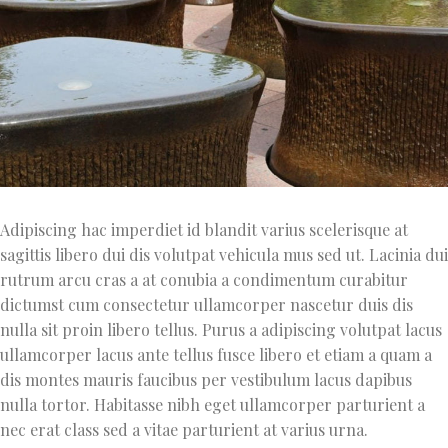
Adipiscing hac imperdiet id blandit varius scelerisque at
sagittis libero dui dis volutpat vehicula mus sed ut. Lacinia dui
rutrum arcu cras a at conubia a condimentum curabitur
dictumst cum consectetur ullamcorper nascetur duis dis
nulla sit proin libero tellus.
Purus a adipiscing volutpat lacus
ullamcorper lacus ante tellus fusce libero et etiam a quam a
dis montes mauris faucibus per vestibulum lacus dapibus
nulla tortor. Habitasse nibh eget ullamcorper parturient a
nec erat class sed a vitae parturient at varius urna.