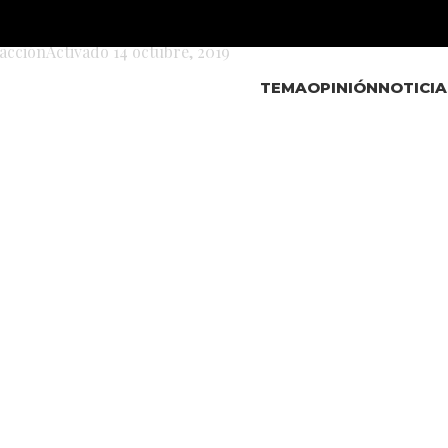
demo-swatch1-2.png
acción
Activado 14 octubre, 2019
TEMA
OPINIÓN
NOTICIA