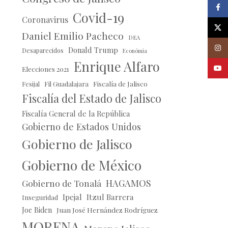
Faceb
Covid-19
Coronavirus
X
Daniel Emilio Pacheco
DEA
Insta
Donald Trump
Desaparecidos
Económia
Enrique Alfaro
Youtu
Elecciones 2021
Fil Guadalajara
Fiscalía de Jalisco
Fesijal
Fiscalía del Estado de Jalisco
Fiscalía General de la República
Gobierno de Estados Unidos
Gobierno de Jalisco
Gobierno de México
HAGAMOS
Gobierno de Tonalá
Ipejal
Itzul Barrera
Inseguridad
Joe Biden
Juan José Hernández Rodríguez
MORENA