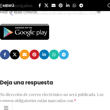
google-play-button
Skip to navigation
MENÚ
Skip to main content
0
Mesa de Redacción
Activado 6 noviembre, 2017
Deja una respuesta
Tu dirección de correo electrónico no será publicada.
Los
campos obligatorios están marcados con
*