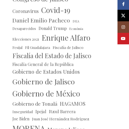
Faceb
Covid-19
Coronavirus
X
Daniel Emilio Pacheco
DEA
Insta
Donald Trump
Desaparecidos
Económia
Enrique Alfaro
Youtu
Elecciones 2021
Fil Guadalajara
Fiscalía de Jalisco
Fesijal
Fiscalía del Estado de Jalisco
Fiscalía General de la República
Gobierno de Estados Unidos
Gobierno de Jalisco
Gobierno de México
HAGAMOS
Gobierno de Tonalá
Ipejal
Itzul Barrera
Inseguridad
Joe Biden
Juan José Hernández Rodríguez
MORENA