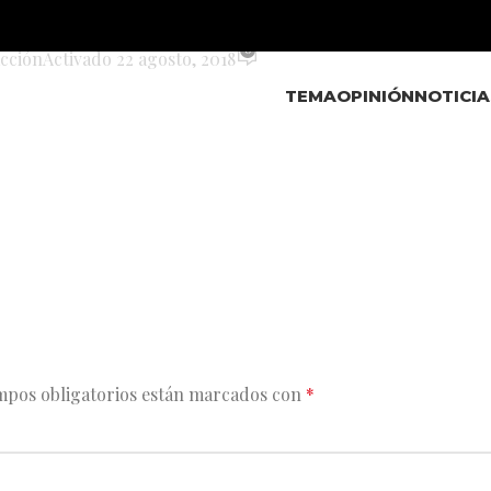
-grape
0
cción
Activado 22 agosto, 2018
TEMA
OPINIÓN
NOTICIA
mpos obligatorios están marcados con
*