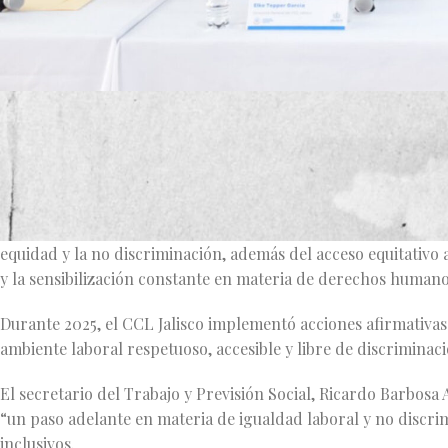
El Centro de Conciliación Laboral del Estado de Jalisco (CCL
SCFI-2015 en Igualdad Laboral y No Discriminación, en su nive
que garantizan la igualdad de oportunidades y el respeto a 
Esta distinción, otorgada por la casa certificadora ACCM, rec
equidad y la no discriminación, además del acceso equitativo 
y la sensibilización constante en materia de derechos humano
Durante 2025, el CCL Jalisco implementó acciones afirmativa
ambiente laboral respetuoso, accesible y libre de discriminaci
El secretario del Trabajo y Previsión Social, Ricardo Barbosa
“un paso adelante en materia de igualdad laboral y no discri
inclusivos.