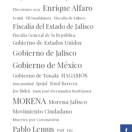
Enrique Alfaro
Elecciones 2021
Fil Guadalajara
Fiscalía de Jalisco
Fesijal
Fiscalía del Estado de Jalisco
Fiscalía General de la República
Gobierno de Estados Unidos
Gobierno de Jalisco
Gobierno de México
HAGAMOS
Gobierno de Tonalá
Ipejal
Itzul Barrera
Inseguridad
Joe Biden
Juan José Hernández Rodríguez
MORENA
Morena Jalisco
Movimiento Ciudadano
Muertes por Coronavirus
Pablo Lemus
Faceb
PAN
PRI