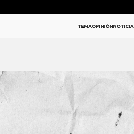
TEMA
OPINIÓN
NOTICIA
ICIAS
ación en Igualdad Laboral y No
minación