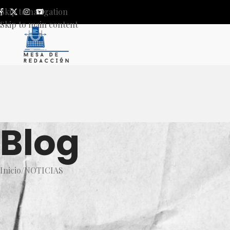
Skip to navigation
Skip to main content
Blog
Inicio
NOTICIAS
NOT
CCL Jalisco obtiene certific
Discri