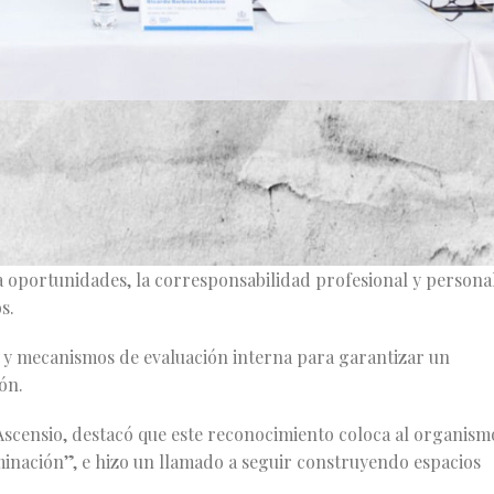
 Jalisco) fue certificado en la Norma Mexicana NMX-R-025-
l plata, al cumplir de manera satisfactoria con los estándare
los derechos humanos en su entorno laboral.
onoce a los centros de trabajo que promueven la inclusión, la
a oportunidades, la corresponsabilidad profesional y personal
s.
s y mecanismos de evaluación interna para garantizar un
ón.
 Ascensio, destacó que este reconocimiento coloca al organism
minación”, e hizo un llamado a seguir construyendo espacios