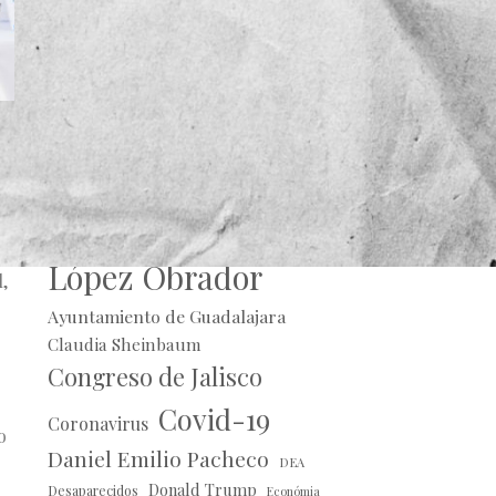
s
Alberto Uribe
Andrés Manuel
López Obrador
,
Ayuntamiento de Guadalajara
Claudia Sheinbaum
Congreso de Jalisco
Covid-19
Coronavirus
o
Daniel Emilio Pacheco
DEA
Donald Trump
Desaparecidos
Económia