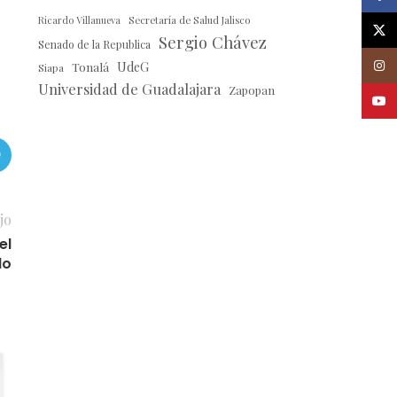
Ricardo Villanueva
Secretaría de Salud Jalisco
X
Sergio Chávez
Senado de la Republica
Insta
Tonalá
UdeG
Siapa
Universidad de Guadalajara
Zapopan
Youtu
jo
el
do
04