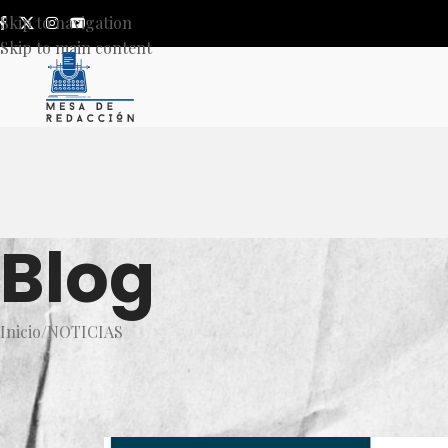
Skip to navigation
Skip to main content
Blog
Inicio
NOTICIAS
NOT
Logran primera sentencia por 
Publicado por
Mesa de Red