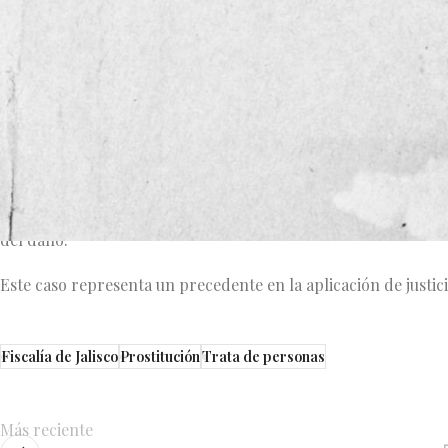
sentencia condenatoria por trata de personas, en su modalidad
Jalisco.
Los hechos ocurrieron en el municipio de Autlán de Navarro 
investigaciones confirmaron que dos mujeres, Laura “N” y E
ellas— a mantener relaciones sexuales con diversas personas.
El pasado 17 de abril, un Tribunal Colegiado del Séptimo Distr
ambas imputadas, además de imponer una sanción económica d
del daño.
Este caso representa un precedente en la aplicación de justic
Fiscalía de Jalisco
Prostitución
Trata de personas
Más reciente