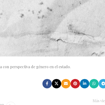
 de prostitución ajena, bajo el nuevo sistema de Juicio Oral 
y derivan de una denuncia interpuesta en 2021. Las
lizabeth “N”, obligaron a una adolescente —prima de una de
ito dictó una sentencia de 22 años y seis meses de prisión par
e 134 mil 430 pesos y el pago de 52 mil pesos por reparació
ia con perspectiva de género en el estado.
Más vie