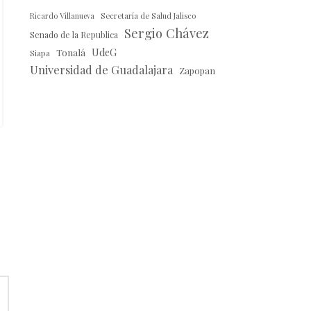
en Jalisco
Ricardo Villanueva
Secretaría de Salud Jalisco
0
Publicado por
Mesa de Redacción
Sergio Chávez
Senado de la Republica
La Fiscalía confirma la aprehensión del exdelantero
Tonalá
UdeG
Siapa
de Chivas tras una denuncia presentada por una
Universidad de Guadalajara
Zapopan
adolescente que lo grabó durante una...
CONTINUAR LEYENDO