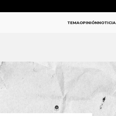
TEMA
OPINIÓN
NOTICIA
ICIAS
trata en juicio oral en Jalisco
0
acción
Activado 22 abril, 2025