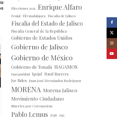
da
Enrique Alfaro
os
Elecciones 2021
Fil Guadalajara
Fiscalía de Jalisco
Fesijal
Fiscalía del Estado de Jalisco
Faceb
Fiscalía General de la República
X
Gobierno de Estados Unidos
05
Insta
Gobierno de Jalisco
OCT
Youtu
Gobierno de México
HAGAMOS
Gobierno de Tonalá
Ipejal
Itzul Barrera
Inseguridad
Joe Biden
Juan José Hernández Rodríguez
MORENA
Morena Jalisco
Movimiento Ciudadano
NOTICIAS
Detienen a Omar Bravo por
Muertes por Coronavirus
abuso sexual infantil agravado
Pablo Lemus
PAN
PRI