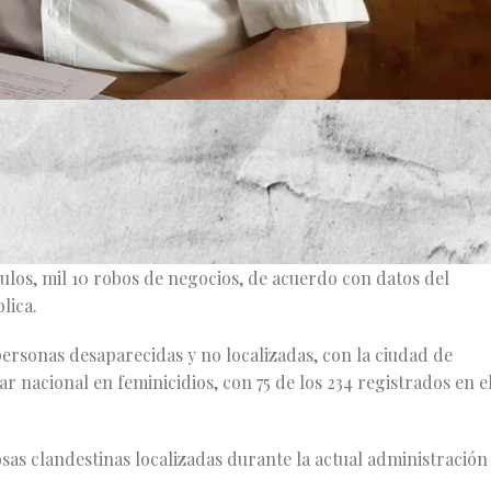
la Fiscalía General de Jalisco, el robo que sufrió en su casa d
icicletas, se tomó un tiempo para hablar de la inseguridad q
, recordó que cada mes Jalisco registra un promedio de 150
ículos, mil 10 robos de negocios, de acuerdo con datos del
lica.
 personas desaparecidas y no localizadas, con la ciudad de
 nacional en feminicidios, con 75 de los 234 registrados en e
osas clandestinas localizadas durante la actual administración