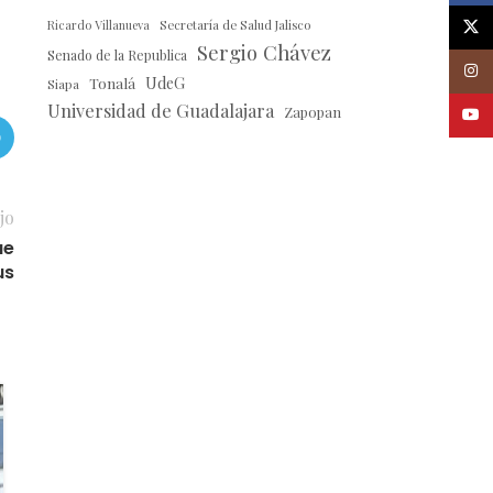
X
Ricardo Villanueva
Secretaría de Salud Jalisco
Sergio Chávez
Senado de la Republica
Insta
Tonalá
UdeG
Siapa
Universidad de Guadalajara
Zapopan
Youtu
jo
ue
us
01
OCT