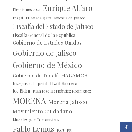
Enrique Alfaro
Elecciones 2021
Fil Guadalajara
Fiscalía de Jalisco
Fesijal
Fiscalía del Estado de Jalisco
Fiscalía General de la República
Gobierno de Estados Unidos
Gobierno de Jalisco
Gobierno de México
HAGAMOS
Gobierno de Tonalá
Ipejal
Itzul Barrera
Inseguridad
Joe Biden
Juan José Hernández Rodríguez
MORENA
Morena Jalisco
Movimiento Ciudadano
Muertes por Coronavirus
Pablo Lemus
Faceb
PAN
PRI