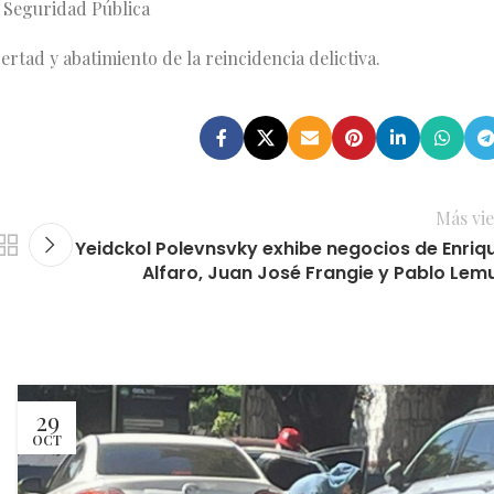
e Seguridad Pública
ertad y abatimiento de la reincidencia delictiva.
Más vie
Yeidckol Polevnsvky exhibe negocios de Enriq
Alfaro, Juan José Frangie y Pablo Lem
29
OCT