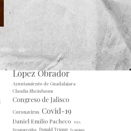
e
ue
Alberto Uribe
Andrés Manuel
López Obrador
Ayuntamiento de Guadalajara
Claudia Sheinbaum
Congreso de Jalisco
l
Covid-19
Coronavirus
Daniel Emilio Pacheco
DEA
Donald Trump
Desaparecidos
Económia