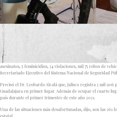
Luego de que el Doctor Leobardo Alcalá Padilla, denunció ante 
campaña el pasado 20 de mayo y de donde se llevaron varias b
se vive en este momento a nivel nacional y en Jalisco.
El abanderado de la Alianza Va por México a Diputado Federal
asesinatos, 5 feminicidios, 34 violaciones, mil 75 robos de veh
Secretariado Ejecutivo del Sistema Nacional de Seguridad Púb
Precisó el Dr. Leobardo Alcalá que, Jalisco registra 3 mil 906
Guadalajara en primer lugar. Además de ocupar el cuarto lugar
país durante el primer trimestre de este año 2021.
Una de las situaciones más desafortunadas, dijo, son las 261 f
estatal.