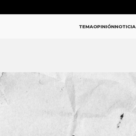
TEMA
OPINIÓN
NOTICIA
EMA
ntos clave para entender el cas
fuegos