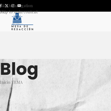
Skip to navigation
Skip to main content
Blog
Inicio
TEMA
T
Regreso de ‘El Padrino’: los pu
Cien