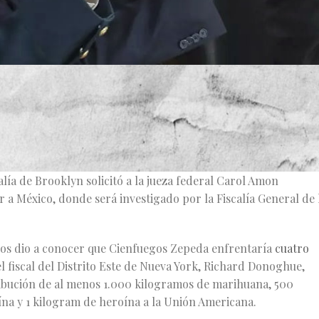
 Enrique Peña Nieto, Salvador Cienfuegos Zepeda, fue deteni
de Administración de Control de Drogas por su supuesta
arit.
cano de alto rango era
arrestado
por las autoridades
alía de Brooklyn solicitó a la jueza federal Carol Amon
r a México, donde será investigado por la Fiscalía General de 
idos dio a conocer que Cienfuegos Zepeda enfrentaría
cuatro
l fiscal del Distrito Este de Nueva York, Richard Donoghue,
tribución de al menos 1.000 kilogramos de marihuana, 500
na y 1 kilogram de heroína a la Unión Americana.