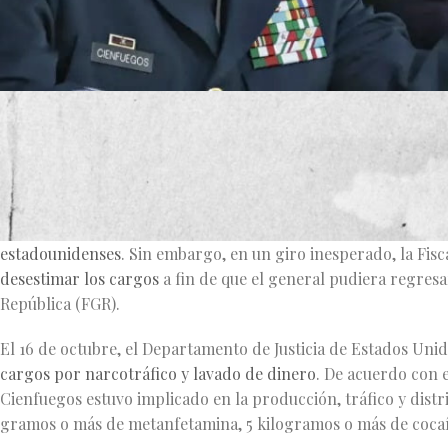
El exsecretario de Defensa de México durante el Gobierno de
el 15 de octubre en el aeropuerto de Los Ángeles a petición 
relación con una célula del cártel de los Beltrán Leyva en Nay
Esta situación representó la primera vez que un militar mexi
estadounidenses
. Sin embargo, en un giro inesperado, la Fisc
desestimar los cargos
a fin de que el general pudiera regresa
República (FGR).
El 16 de octubre, el Departamento de Justicia de Estados Un
cargos por narcotráfico y lavado de dinero
. De acuerdo con e
Cienfuegos estuvo implicado en la producción, tráfico y dis
gramos o más de metanfetamina, 5 kilogramos o más de cocaí