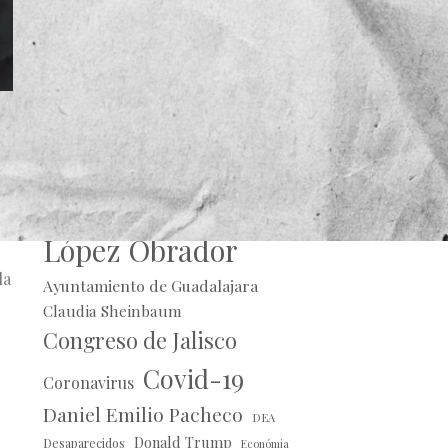
do
Alberto Uribe
Andrés Manuel
López Obrador
la
Ayuntamiento de Guadalajara
Claudia Sheinbaum
Congreso de Jalisco
Covid-19
Coronavirus
Daniel Emilio Pacheco
DEA
Donald Trump
Desaparecidos
Económia