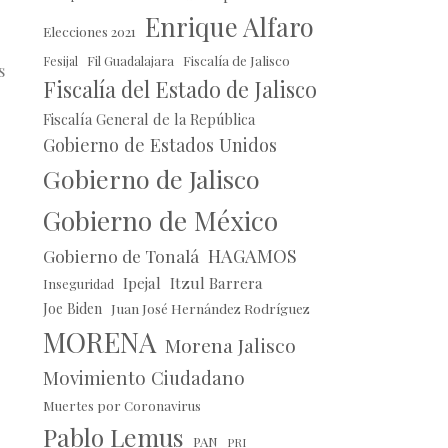
Enrique Alfaro
Elecciones 2021
Fil Guadalajara
Fiscalía de Jalisco
Fesijal
s
Fiscalía del Estado de Jalisco
Fiscalía General de la República
Gobierno de Estados Unidos
Gobierno de Jalisco
Gobierno de México
r
HAGAMOS
Gobierno de Tonalá
Ipejal
Itzul Barrera
Inseguridad
Joe Biden
Juan José Hernández Rodríguez
MORENA
Morena Jalisco
Movimiento Ciudadano
Muertes por Coronavirus
Pablo Lemus
PAN
PRI