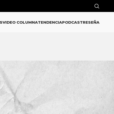
S
VIDEO COLUMNA
TENDENCIA
PODCAST
RESEÑA
o
CATEGORÍAS