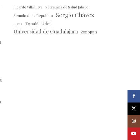
a
Ricardo Villanueva
Secretaría de Salud Jalisco
Sergio Chávez
Senado de la Republica
Tonalá
UdeG
Siapa
Universidad de Guadalajara
Zapopan
a
mo
Faceb
o
X
Insta
Youtu