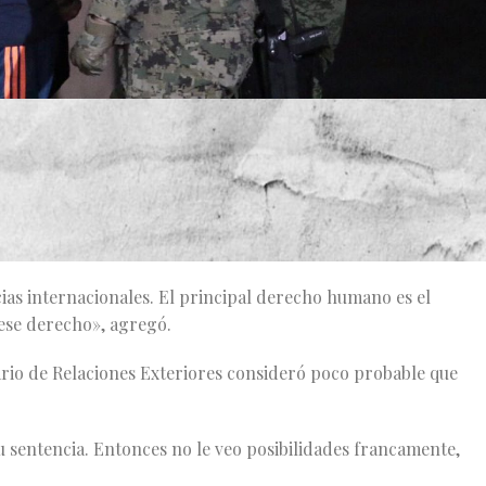
ndo ya la Secretaría de Relaciones Exteriores, a cargo de
 ya está viendo este asunto. Y sí, lo vamos a revisar», dijo
ias internacionales. El principal derecho humano es el
 ese derecho», agregó.
ario de Relaciones Exteriores consideró poco probable que
u sentencia. Entonces no le veo posibilidades francamente,