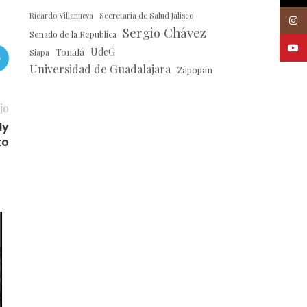
Ricardo Villanueva
Secretaría de Salud Jalisco
Insta
Sergio Chávez
Senado de la Republica
Youtu
Tonalá
UdeG
Siapa
Universidad de Guadalajara
Zapopan
jo
ly
to
25
JUL