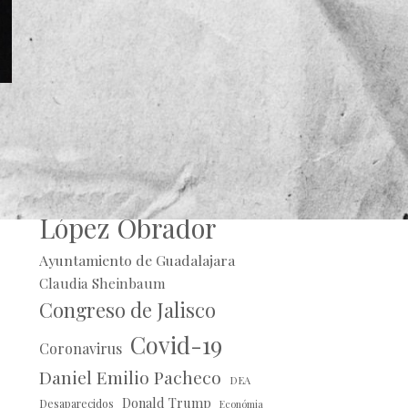
Alberto Uribe
Andrés Manuel
López Obrador
Ayuntamiento de Guadalajara
Claudia Sheinbaum
Congreso de Jalisco
Covid-19
Coronavirus
Daniel Emilio Pacheco
DEA
Donald Trump
Desaparecidos
Económia