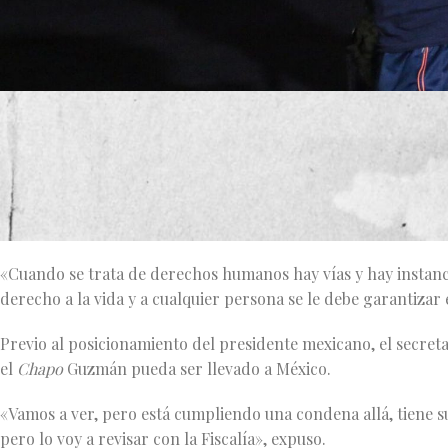
De acuerdo con el presidente mexicano, el caso lo está revisa
Marcelo Ebrard.
«Es a la que corresponde y el encargado para América del Norte
López Obrador.
«Cuando se trata de derechos humanos hay vías y hay instanc
derecho a la vida y a cualquier persona se le debe garantizar
Previo al posicionamiento del presidente mexicano, el secret
el
Chapo
Guzmán pueda ser llevado a México.
«Vamos a ver, pero está cumpliendo una condena allá, tiene s
pero lo voy a revisar con la Fiscalía», expuso.