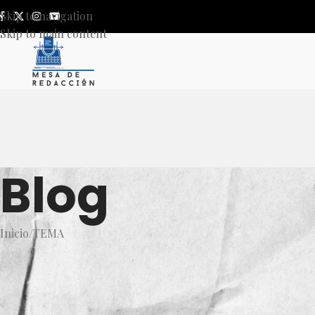
Skip to navigation
Skip to main content
Blog
Inicio
TEMA
T
¿Hay posibilidades de que 
México? Esto di