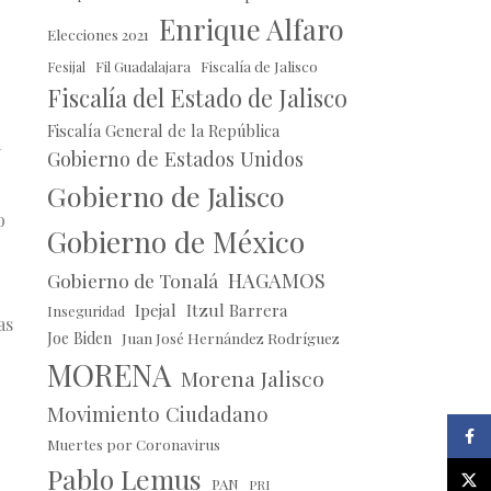
Enrique Alfaro
Elecciones 2021
Fil Guadalajara
Fiscalía de Jalisco
Fesijal
Fiscalía del Estado de Jalisco
Fiscalía General de la República
a
Gobierno de Estados Unidos
Gobierno de Jalisco
o
Gobierno de México
HAGAMOS
Gobierno de Tonalá
Ipejal
Itzul Barrera
Inseguridad
as
Joe Biden
Juan José Hernández Rodríguez
MORENA
Morena Jalisco
Movimiento Ciudadano
Faceb
Muertes por Coronavirus
Pablo Lemus
X
PAN
PRI