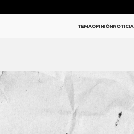
TEMA
OPINIÓN
NOTICIA
EMA
el ‘Chapo’ Guzmán regrese a
cen AMLO y Ebrard