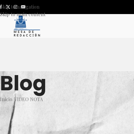
Skip to navigation
Skip to main content
Blog
Inicio
VIDEO NOTA
VIDE
López Obrador disculpa a Javi
noti