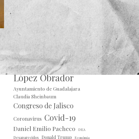
Alberto Uribe
Andrés Manuel
López Obrador
Ayuntamiento de Guadalajara
Claudia Sheinbaum
Congreso de Jalisco
Covid-19
Coronavirus
Daniel Emilio Pacheco
DEA
Donald Trump
Desaparecidos
Económia