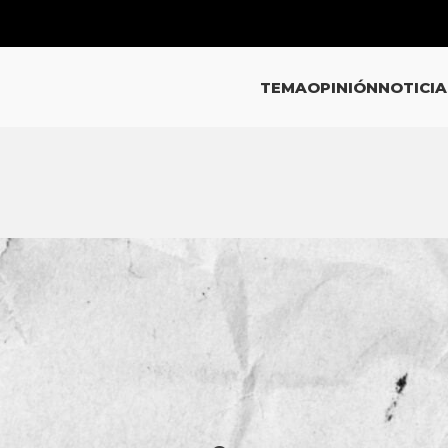
TEMA
OPINIÓN
NOTICIA
O NOTA
er Alatorre por lo dicho en su
ciero