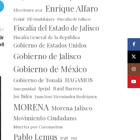
Enrique Alfaro
Elecciones 2021
Fil Guadalajara
Fiscalía de Jalisco
Fesijal
Fiscalía del Estado de Jalisco
jo
Fiscalía General de la República
ir
ll
Faceb
Gobierno de Estados Unidos
Gobierno de Jalisco
X
Gobierno de México
Insta
HAGAMOS
Gobierno de Tonalá
Youtu
27
Ipejal
Itzul Barrera
Inseguridad
JUN
Joe Biden
Juan José Hernández Rodríguez
MORENA
Morena Jalisco
Movimiento Ciudadano
Muertes por Coronavirus
Pablo Lemus
PAN
PRI