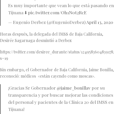
Es muy importante que vean lo que está pasando en
Tijuana ⬇️
pic.twitter.com/Oh1N0t2RcE
— Eugenio Derbez (@EugenioDerbez)
April 13, 2020
Horas después, la delegada del IMSS de Baja California,
Desirée Sagarnaga desmintió a Derbez
https://twitter.com/desiree_durante/status/124958360483917
s=19
Sin embargo, el Gobernador de Baja California, Jaime Bonilla,
reconoció: médicos «están cayendo como moscas».
¡Gracias Sr Gobernador
@jaime_bonillav
por su
transparencia y por buscar mejorar las condiciones
del personal y pacientes de la Clínica 20 del IMSS en
Tijuana!