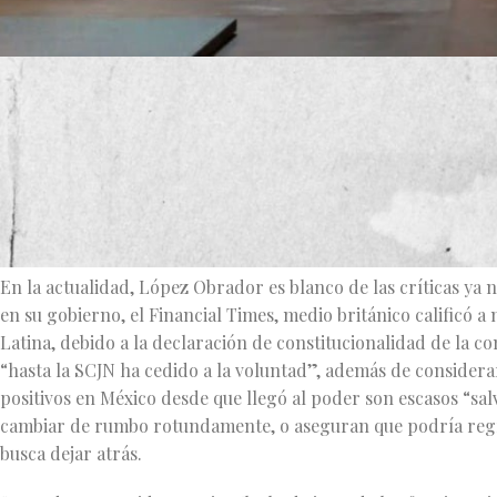
Por Alfonso García Sevilla
Vale reflexionar acerca del papel que está jugando AMLO en l
transformar y que desde el extranjero se encargan de corrob
presidente continuará con la tradición del presidencialismo fuer
siervos. En México el poder absoluto recae en un solo hombre
En la actualidad, López Obrador es blanco de las críticas ya 
en su gobierno, el Financial Times, medio británico calificó 
Latina, debido a la declaración de constitucionalidad de la con
“hasta la SCJN ha cedido a la voluntad”, además de considera
positivos en México desde que llegó al poder son escasos “s
cambiar de rumbo rotundamente, o aseguran que podría regre
busca dejar atrás.