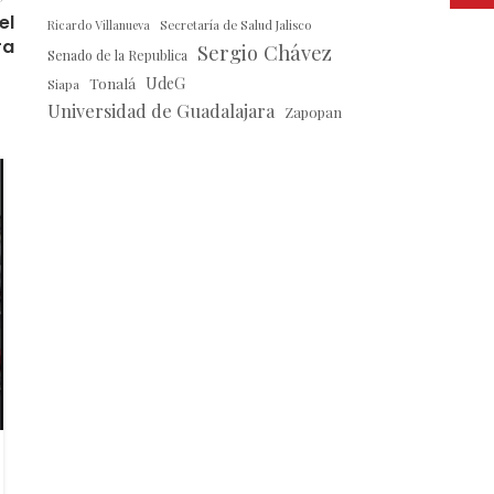
el
Ricardo Villanueva
Secretaría de Salud Jalisco
ra
Sergio Chávez
Senado de la Republica
Tonalá
UdeG
Siapa
Universidad de Guadalajara
Zapopan
27
JUN
TEMA
Gerardo Fernández Noroña
Critica a AMLO y MORENA por