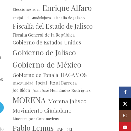
Enrique Alfaro
Elecciones 2021
Fil Guadalajara
Fiscalía de Jalisco
Fesijal
Fiscalía del Estado de Jalisco
Fiscalía General de la República
Gobierno de Estados Unidos
Gobierno de Jalisco
a
Gobierno de México
HAGAMOS
Gobierno de Tonalá
os
Ipejal
Itzul Barrera
Inseguridad
Joe Biden
Juan José Hernández Rodríguez
Faceb
MORENA
Morena Jalisco
X
Movimiento Ciudadano
Insta
Muertes por Coronavirus
Pablo Lemus
Youtu
jo
PAN
PRI