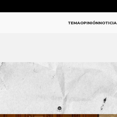
TEMA
OPINIÓN
NOTICIA
INIÓN
esidencial…
0
cción
Activado 8 octubre, 2020