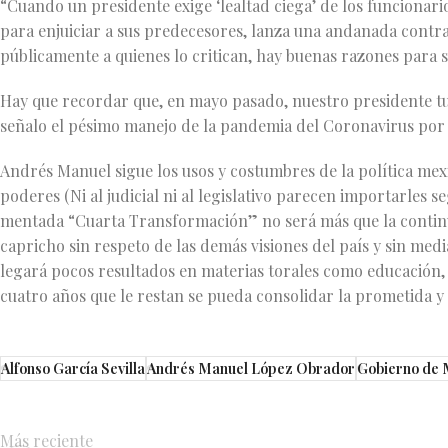
“Cuando un presidente exige ‘lealtad ciega’ de los funcionar
para enjuiciar a sus predecesores, lanza una andanada contr
públicamente a quienes lo critican, hay buenas razones para s
Hay que recordar que, en mayo pasado, nuestro presidente t
señalo el pésimo manejo de la pandemia del Coronavirus por
Andrés Manuel sigue los usos y costumbres de la política mexic
poderes (Ni al judicial ni al legislativo parecen importarles s
mentada “Cuarta Transformación” no será más que la continu
capricho sin respeto de las demás visiones del país y sin me
legará pocos resultados en materias torales como educación,
cuatro años que le restan se pueda consolidar la prometida 
Alfonso García Sevilla
Andrés Manuel López Obrador
Gobierno de 
Más reciente