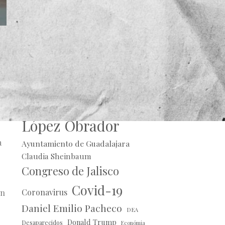
Alberto Uribe
s
Andrés Manuel
López Obrador
a
Ayuntamiento de Guadalajara
Claudia Sheinbaum
Congreso de Jalisco
Covid-19
Coronavirus
ón
Daniel Emilio Pacheco
DEA
Donald Trump
Desaparecidos
Económia