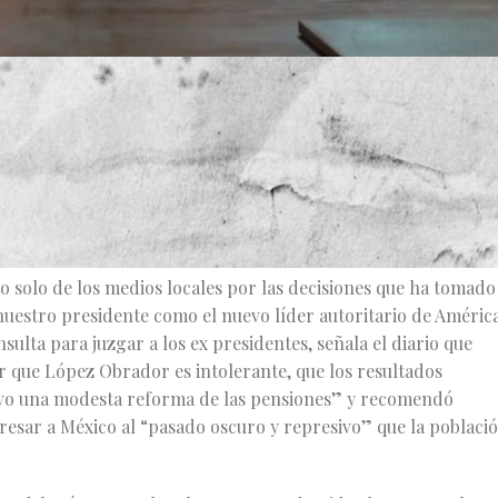
a democracia mexicana, aquella que él decía que iba a
orarnos que si es pasión, mejor que se nos borre. Nuestro
te, avasallante y que tiene en el legislativo y el judicial a su
.
no solo de los medios locales por las decisiones que ha tomado
a nuestro presidente como el nuevo líder autoritario de Améric
sulta para juzgar a los ex presidentes, señala el diario que
r que López Obrador es intolerante, que los resultados
alvo una modesta reforma de las pensiones” y recomendó
sar a México al “pasado oscuro y represivo” que la poblaci