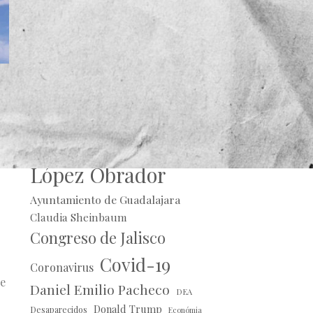
jo
Alberto Uribe
Andrés Manuel
López Obrador
Ayuntamiento de Guadalajara
Claudia Sheinbaum
Congreso de Jalisco
Covid-19
Coronavirus
de
Daniel Emilio Pacheco
DEA
Donald Trump
Desaparecidos
Económia