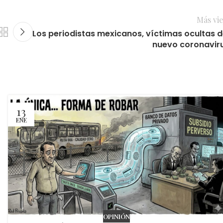
Más vie
Los periodistas mexicanos, víctimas ocultas d
nuevo coronavir
13
ENE
OPINIÓN