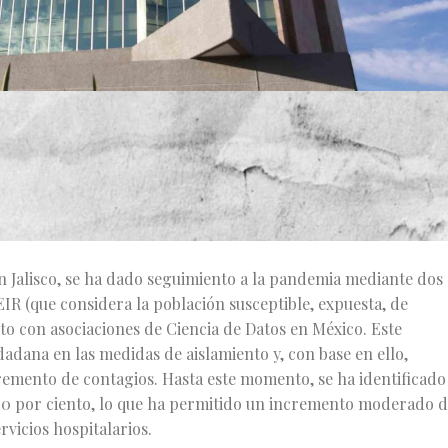
sidad de Guadalajara (UdeG), por medio de un comunicado de
dos favorables que Jalisco ha obtenido hasta ahora en el mane
os de la Sala de Situación en Salud por el Covid-19, considera
ctividades no escenciales, como el desarrollo de protocolos
n Jalisco, se ha dado seguimiento a la pandemia mediante dos
 (que considera la población susceptible, expuesta, de
to con asociaciones de Ciencia de Datos en México. Este
adana en las medidas de aislamiento y, con base en ello,
remento de contagios. Hasta este momento, se ha identificado
 60 por ciento, lo que ha permitido un incremento moderado 
rvicios hospitalarios.