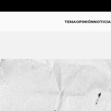
TEMA
OPINIÓN
NOTICIA
ICIAS
or Covid-19 de UdeG no está de
dades antes del 1 de junio