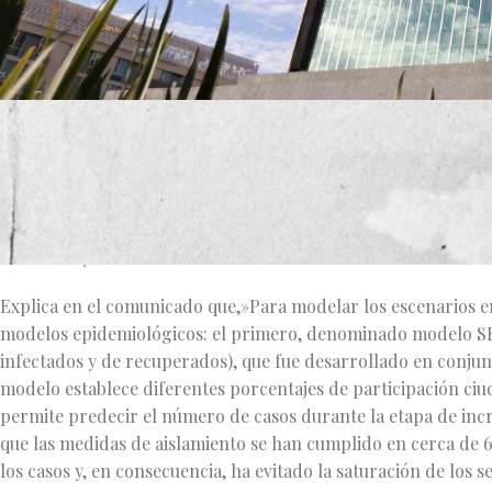
La Sala de Situación en Salud por el Covid-19, de la Univer
prensa explica que, con el fin de no comprometer los resulta
de la pandemia, el grupo de análisis de los modelos predictiv
importante tomar una serie de medidas previo al retorno de a
sanitarios y su socialización entre la sociedad.
Explica en el comunicado que,»Para modelar los escenarios e
modelos epidemiológicos: el primero, denominado modelo SEIR
infectados y de recuperados), que fue desarrollado en conjun
modelo establece diferentes porcentajes de participación ciud
permite predecir el número de casos durante la etapa de inc
que las medidas de aislamiento se han cumplido en cerca de
los casos y, en consecuencia, ha evitado la saturación de los se