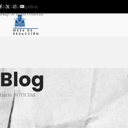
Skip to navigation
Skip to main content
Blog
Inicio
NOTICIAS
NOT
Sala de Situación en Salud p
acuerdo en retomar activi