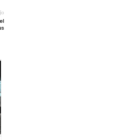
jo
el
us
05
DIC
OPINIÓN