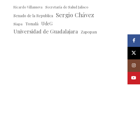
Ricardo Villanueva
Secretaría de Salud Jalisco
Sergio Chávez
Senado de la Republica
Tonalá
UdeG
Siapa
Universidad de Guadalajara
Zapopan
Faceb
X
Insta
Youtu