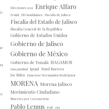
Enrique Alfaro
Elecciones 2021
de
Fil Guadalajara
Fiscalía de Jalisco
Fesijal
Fiscalía del Estado de Jalisco
Fiscalía General de la República
Gobierno de Estados Unidos
Gobierno de Jalisco
ue
Gobierno de México
HAGAMOS
Gobierno de Tonalá
na
Ipejal
Itzul Barrera
Inseguridad
Joe Biden
Juan José Hernández Rodríguez
MORENA
Morena Jalisco
Movimiento Ciudadano
eo
Muertes por Coronavirus
Pablo Lemus
PAN
PRI