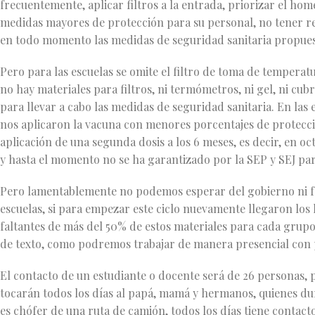
frecuentemente, aplicar filtros a la entrada, priorizar el hom
medidas mayores de protección para su personal, no tener r
en todo momento las medidas de seguridad sanitaria propues
Pero para las escuelas se omite el filtro de toma de temperat
no hay materiales para filtros, ni termómetros, ni gel, ni cub
para llevar a cabo las medidas de seguridad sanitaria. En las 
nos aplicaron la vacuna con menores porcentajes de protecci
aplicación de una segunda dosis a los 6 meses, es decir, en o
y hasta el momento no se ha garantizado por la SEP y SEJ para
Pero lamentablemente no podemos esperar del gobierno ni fed
escuelas, si para empezar este ciclo nuevamente llegaron los
faltantes de más del 50% de estos materiales para cada grupo e
de texto, como podremos trabajar de manera presencial con 
El contacto de un estudiante o docente será de 26 personas, 
tocarán todos los días al papá, mamá y hermanos, quienes dura
es chófer de una ruta de camión, todos los días tiene contact