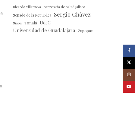
Ricardo Villanueva
Secretaría de Salud Jalisco
de
Sergio Chávez
Senado de la Republica
Tonalá
UdeG
Siapa
Universidad de Guadalajara
Zapopan
Faceb
X
Insta
en
Youtu
s