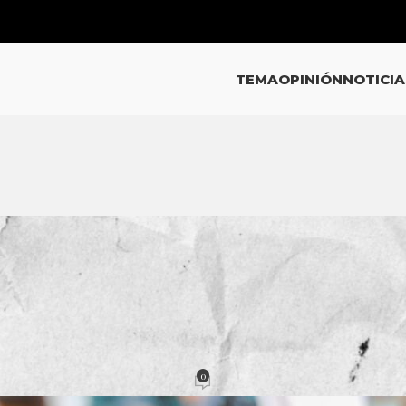
TEMA
OPINIÓN
NOTICIA
INIÓN
capricho irresponsable
0
acción
Activado 11 agosto, 2021