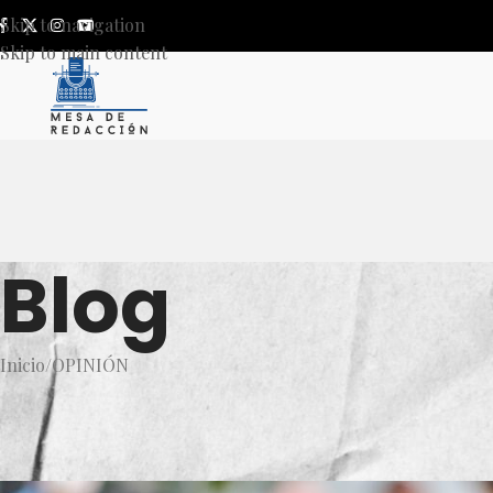
Skip to navigation
Skip to main content
Blog
Inicio
OPINIÓN
OP
El regreso a clases, 
Publicado por
Mesa de Red