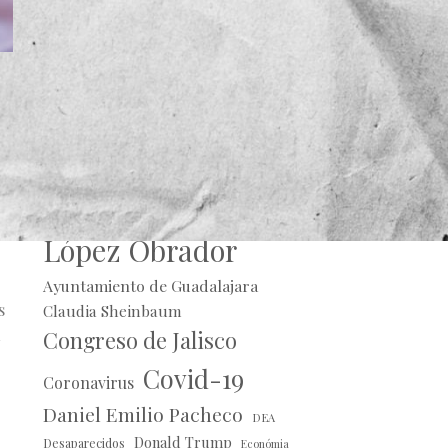
e
Alberto Uribe
Andrés Manuel
López Obrador
Ayuntamiento de Guadalajara
s
Claudia Sheinbaum
Congreso de Jalisco
Covid-19
Coronavirus
Daniel Emilio Pacheco
DEA
Donald Trump
Desaparecidos
Económia