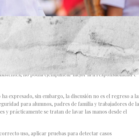
o reflejada por su representación sindical.
ue los Gobiernos Federal Y Estatal toman esta decisión, sobr
 regreso a clases presenciales por capricho, una actividad
a que se pide usar globos, que en la mayoría de casos se
s ser reventados por otros docentes y que las partículas de
asistentes, no podía ejemplificar mejor la irresponsabilidad e
lo ha expresado, sin embargo, la discusión no es el regreso a la
 seguridad para alumnos, padres de familia y trabajadores de la
s y prácticamente se tratan de lavar las manos desde el
correcto uso, aplicar pruebas para detectar casos