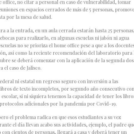
e office, no citar a personal en caso de vulnerabilidad, tomar
euniones en espacios cerrados de más de 5 personas, promov
ta por la mesa de salud.
ura a la entrada, en un aula cerrada estarán hasta 25 personas
rebocas para realizarlo, en algunas escuelas ni jabón ni agua
escuelas no se prioriza el home office pese a que a los docente
ón, así como la reciente recomendación del laboratorio para 
ctubre se deberá comenzar con la aplicación de la segunda dos
 el caso de Jalisco.
eral ni estatal un regreso seguro con inversión a las
 libros de texto incompletos, por segundo año consecutivo co
scolar, si ni siquiera tenemos la capacidad de tener los libro
protocolos adicionales por la pandemia por Covid-19.
pero el problema radica en que esos estudiantes a su vez
nte el día llevan acabo sus actividades, ejemplo, el padre qu
o con cientos de personas, llegará a casa y deberá tener un