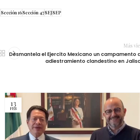
s
Sección 16
Sección 47
SEJ
SEP
Más vie
Desmantela el Ejercito Mexicano un campamento 
adiestramiento clandestino en Jalis
13
FEB