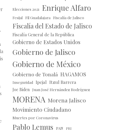
Enrique Alfaro
er
Elecciones 2021
Fil Guadalajara
Fiscalía de Jalisco
Fesijal
Fiscalía del Estado de Jalisco
,
Fiscalía General de la República
Gobierno de Estados Unidos
s
Gobierno de Jalisco
la
is
Gobierno de México
HAGAMOS
Gobierno de Tonalá
Ipejal
Itzul Barrera
Inseguridad
n
Joe Biden
Juan José Hernández Rodríguez
s
MORENA
Morena Jalisco
Movimiento Ciudadano
Muertes por Coronavirus
e
Pablo Lemus
PAN
PRI