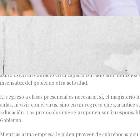
Hay un malestar general por parte del Magisterio Nacional, n
En sólo un ejemplo podemos constatar la importancia con la q
lo que nos espera a los profesionales de la educación en este
sugerida en la Guía para los Consejos Técnicos Escolares en l
tendrían que inflar por cada docente con la boca para despué
saliva estén en contacto en el espacio cerrado ante todos los 
insensatez del gobierno otra actividad.
El regreso a clases presencial es necesario, sí, el magisterio 
aulas, ni vivir con el virus, sino en un regreso que garantice
Educación. Los protocolos que se proponen son irresponsable
Gobierno.
Mientras a una empresa le piden proveer de cubrebocas y su 